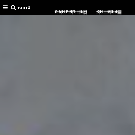
7
CAUTĂ
4
1
0
1
O
A
M
E
N
I
K
M
9
8
5
2
1
2
0