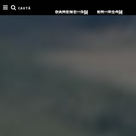
CAUTĂ
8
3
1
0
9
O
A
M
E
N
I
K
M
1
9
4
2
1
0
2