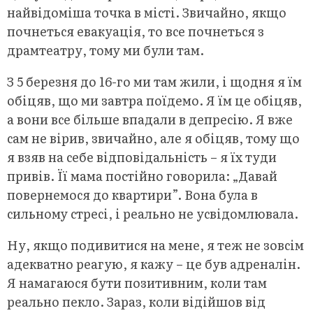
найвідоміша точка в місті. Звичайно, якщо
почнеться евакуація, то все почнеться з
драмтеатру, тому ми були там.
З 5 березня до 16-го ми там жили, і щодня я їм
обіцяв, що ми завтра поїдемо. Я їм це обіцяв,
а вони все більше впадали в депресію. Я вже
сам не вірив, звичайно, але я обіцяв, тому що
я взяв на себе відповідальність – я їх туди
привів. Її мама постійно говорила: „Давай
повернемося до квартири”. Вона була в
сильному стресі, і реально не усвідомлювала.
Ну, якщо подивитися на мене, я теж не зовсім
адекватно реагую, я кажу – це був адреналін.
Я намагаюся бути позитивним, коли там
реально пекло. Зараз, коли відійшов від