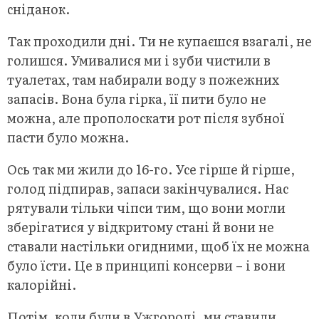
сніданок.
Так проходили дні. Ти не купаєшся взагалі, не
голишся. Умивалися ми і зуби чистили в
туалетах, там набирали воду з пожежних
запасів. Вона була гірка, її пити було не
можна, але прополоскати рот після зубної
пасти було можна.
Ось так ми жили до 16-го. Усе гірше й гірше,
голод підпирав, запаси закінчувалися. Нас
рятували тільки чіпси тим, що вони могли
зберігатися у відкритому стані й вони не
ставали настільки огидними, щоб їх не можна
було їсти. Це в принципі консерви – і вони
калорійні.
Потім, коли були в Ужгороді, ми ставили