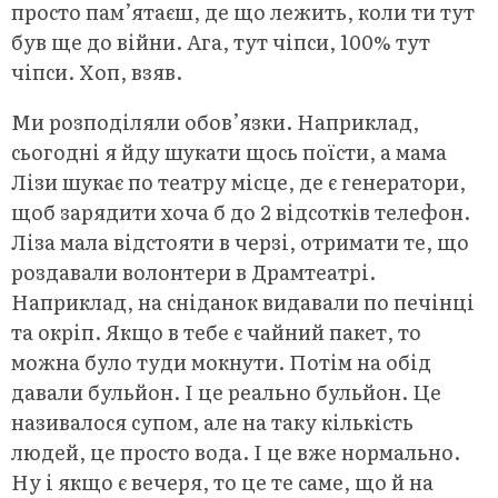
просто пам’ятаєш, де що лежить, коли ти тут
був ще до війни. Ага, тут чіпси, 100% тут
чіпси. Хоп, взяв.
Ми розподіляли обов’язки. Наприклад,
сьогодні я йду шукати щось поїсти, а мама
Лізи шукає по театру місце, де є генератори,
щоб зарядити хоча б до 2 відсотків телефон.
Ліза мала відстояти в черзі, отримати те, що
роздавали волонтери в Драмтеатрі.
Наприклад, на сніданок видавали по печінці
та окріп. Якщо в тебе є чайний пакет, то
можна було туди мокнути. Потім на обід
давали бульйон. І це реально бульйон. Це
називалося супом, але на таку кількість
людей, це просто вода. І це вже нормально.
Ну і якщо є вечеря, то це те саме, що й на