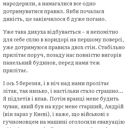
мародерили, а намагалися все одно
дотримуватися правил. Якби почалася
дикість, це закінчилося б дуже погано.
Уже така дикуха відбувається – я непомітно
для себе сплю в коридорі на першому поверсі,
уже дотримуюся правила двох стін. Стабільно
прилітає поруч, позаду нас повністю вигорів
панельний будинок, перед нами теж
прилітає.
І ось 5 березня, і в ніч над нами пролітає
літак, так низько, і настільки стало страшно…
Я підлетів і впав. Потім вранці мене будить
чувак, який був на курс мене старший, Андрій
(він зараз у Києві), і каже, що військові з
гучномовцем на машині оголосили евакуацію