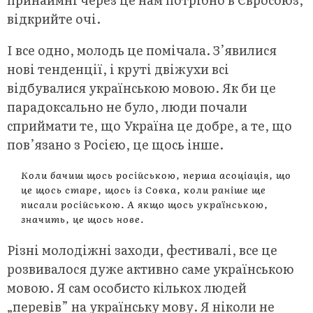
відкрийте очі.
І все одно, молодь це помічала. З’явилися
нові тенденції, і круті двіжухи всі
відбувалися українською мовою. Як би це
парадоксально не було, люди почали
сприймати те, що Україна це добре, а те, що
пов’язано з Росією, це щось інше.
Коли бачиш щось російською, перша асоціація, що
це щось старе, щось із Совка, коли раніше ще
писали російською. А якщо щось українською,
значить, це щось нове.
Різні молодіжні заходи, фестивалі, все це
розвивалося дуже активно саме українською
мовою. Я сам особисто кількох людей
„перевів” на українську мову. Я ніколи не