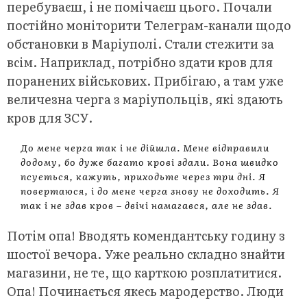
перебуваєш, і не помічаєш цього. Почали
постійно моніторити Телеграм-канали щодо
обстановки в Маріуполі. Стали стежити за
всім. Наприклад, потрібно здати кров для
поранених військових. Прибігаю, а там уже
величезна черга з маріупольців, які здають
кров для ЗСУ.
До мене черга так і не дійшла. Мене відправили
додому, бо дуже багато крові здали. Вона швидко
псується, кажуть, приходьте через три дні. Я
повертаюся, і до мене черга знову не доходить. Я
так і не здав кров – двічі намагався, але не здав.
Потім опа! Вводять комендантську годину з
шостої вечора. Уже реально складно знайти
магазини, не те, що карткою розплатитися.
Опа! Починається якесь мародерство. Люди