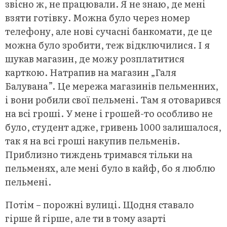
звісно ж, не працювали. Я не знаю, де мені
взяти готівку. Можна було через номер
телефону, але нові сучасні банкомати, де це
можна було зробити, теж відключилися. І я
шукав магазин, де можу розплатитися
карткою. Натрапив на магазин „Галя
Балувана”. Це мережа магазинів пельменних,
і вони робили свої пельмені. Там я отоварився
на всі гроші. У мене і грошей-то особливо не
було, студент адже, гривень 1000 залишалося,
так я на всі гроші накупив пельменів.
Приблизно тиждень тримався тільки на
пельменях, але мені було в кайф, бо я люблю
пельмені.
Потім – порожні вулиці. Щодня ставало
гірше й гірше, але ти в тому азарті