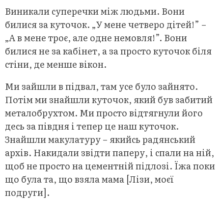
Виникали суперечки між людьми. Вони
билися за куточок. „У мене четверо дітей!” –
„А в мене троє, але одне немовля!”. Вони
билися не за кабінет, а за просто куточок біля
стіни, де менше вікон.
Ми зайшли в підвал, там усе було зайнято.
Потім ми знайшли куточок, який був забитий
металобрухтом. Ми просто відтягнули його
десь за півдня і тепер це наш куточок.
Знайшли макулатуру – якийсь радянський
архів. Накидали звідти паперу, і спали на ній,
щоб не просто на цементній підлозі. Їжа поки
що була та, що взяла мама [Лізи, моєї
подруги].
.