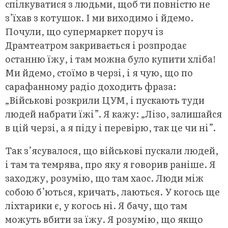
спілкуватися з людьми, щоб ти повністю не
з’їхав з котушок. І ми виходимо і йдемо.
Почули, що супермаркет поруч із
Драмтеатром закривається і розпродає
останню їжу, і там можна було купити хліба!
Ми йдемо, стоїмо в черзі, і я чую, що по
сарафанному радіо доходить фраза:
„Військові розкрили ЦУМ, і пускають туди
людей набрати їжі”. Я кажу: „Лізо, залишайся
в цій черзі, а я піду і перевірю, так це чи ні”.
Так з’ясувалося, що військові пускали людей,
і там та темрява, про яку я говорив раніше. Я
заходжу, розумію, що там хаос. Люди між
собою б’ються, кричать, лаються. У когось ще
ліхтарики є, у когось ні. Я бачу, що там
можуть вбити за їжу. Я розумію, що якщо