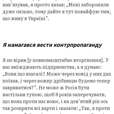
нав’язував, я просто казав: „Мені забороняли
дуже сильно, тому дайте я тут покайфую тим,
що живу в Україні”.
.
Я намагався вести контрпропаганду
Я не вірив [у повномасштабне вторгнення]. У
нас виїжджають підприємства, а я думаю:
„Вони що взагалі? Може через ковід у них дах
поїхав, і через кожну дрібницю будемо тепер
закриватися?”. Не може ж Росія бути
настільки тупою, щоб 8 років заперечувати,
що вона проти нас воює, і на дев’ятий рік ось
так розкрити всі карти і сказати: „Так, я проти