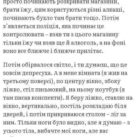
просто починають розкривати магазини,
брати їжу, цим користуються різні алкаші,
починають бухло там брати тощо. Потім
з’являється поліція, яка починає це
контролювати – взяв ти з цього магазину
тільки їжу чи взяв ще й алкоголь, а на фоні
воно все ближче і ближче прилітає.
Потім обірвалося світло, і ти думаєш, що це
зовсім депресуха. А в мене кімната (я жив на
третьому поверсі), по центру вікно, збоку
ліжко, стіл письмовий, на ньому ноутбук (я
там писав конспекти). Я беру ліжко, ставлю на
вікно, вертикально, постіль розкладаю біля
дверей, і потім прикриваюся столом – ліг за
ним. Тільки ноги було видно, але я думаю – з
усього тіла, вибачте мої ноги, але вас