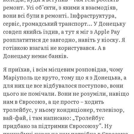
ремонт. Усі об’єкти, з якими я взаємодіяв,
вони всі були в ремонті. Інфраструктура,
сервіс, громадський транспорт… У Донецьку
совдеп якийсь їздив, а тут я міг з Apple Pay
розплатитися де завгодно, навіть у кіоску. Я
готівкою взагалі не користувався. А в
Донецьку немає банків.
Я приїхав, і всім місцевим розповідав, чому
Маріуполь це круто, тому що я з Донецька, а
для них це все відбувалося поступово, вони
цього не помічали. Вони не розуміли, навіщо
нам в Євросоюз, а це просто – ходить
тролейбус, у ньому кондиціонер, телевізор,
вай-фай, і там написано: „Тролейбус
придбано за підтримки Євросоюзу”. Ну
принаймні через це нам потрібно в Євросоюз,