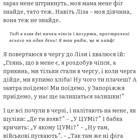
зараз мене штрикнуть, моя мама мене фіг
знайде, тато теж. Навіть Ліза – моя дівчина,
вона теж не знайде.
Тоді я взяв дві пачки чіпсів і йогурти, прострочені
всього на один день! Я так радів, це ж кайф!
Я повертаюся в чергу до Лізи і хвалюся їй:
„Глянь, що в мене є, я роздобув чіпси, а
прикинь, ми тільки стали в чергу, і коли черга
дійде, ми купимо хліба! Ну чого ти плачеш? А
завтра поїдемо! Ми поїдемо, у Запоріжжя
приїдемо, у нас ще залишаться залишки!”
І це всі почули в черзі, і налітають на мене, як
шуліки: „Де ти взяв?” – „У ЦУМі?” І бабка
кричить: „У якому ЦУМі?” – „Ну там,
військові пускають”. – „Так там же ні фіга