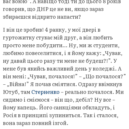
вас воюю”. А навіщо тоді ти до цього 8 років
говорив, що ДНР це не ви, якщо зараз
збираєшся відкрито напасти?
І він це зробив! 4 ранку, у мої двері в
гуртожитку стукає мій друг, а він любить
просто мене побудити… Ну, ми ж студенти,
любимо повеселитися, і я йому кажу: „Чувак,
ну давай цього разу ти мене не будеш?!”. У
мене був якийсь важливий день у коледжі. А
він мені: „Чувак, почалося!” – „Що почалося?”
– „Війна!” Я почав сміятися. Одразу ввімкнув
Ютуб, там
Стерненко
– реально почалося. Ми
сидимо і сміємося – він що, дебіл? Ну все –
йому капець. Його санкціями обкладуть, і
Росія в принципі зупиниться. Так і сталося,
вона зараз повний ізгой.