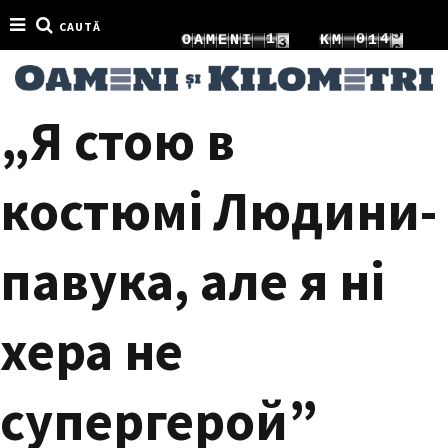
CAUTĂ
6
9
1
0
O
A
M
E
N
I
5
K
M
1
7
0
2
1
6
2
„Я стою в
костюмі Людини-
павука, але я ні
хера не
супергерой”