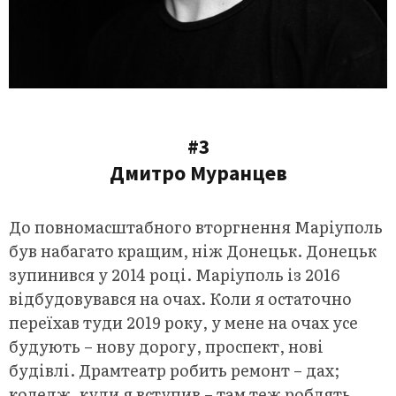
#3
Дмитро Муранцев
До повномасштабного вторгнення Маріуполь
був набагато кращим, ніж Донецьк. Донецьк
зупинився у 2014 році. Маріуполь із 2016
відбудовувався на очах. Коли я остаточно
переїхав туди 2019 року, у мене на очах усе
будують – нову дорогу, проспект, нові
будівлі. Драмтеатр робить ремонт – дах;
коледж, куди я вступив – там теж роблять