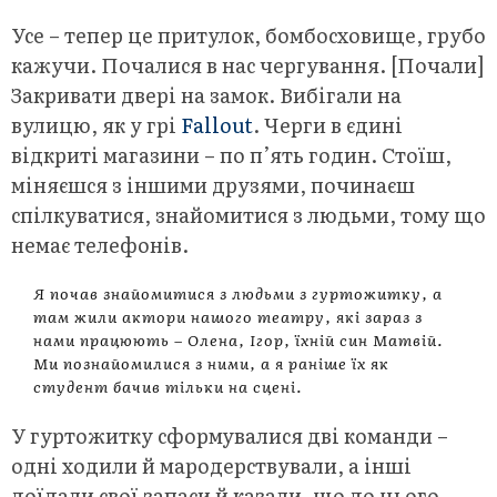
Усе – тепер це притулок, бомбосховище, грубо
кажучи. Почалися в нас чергування. [Почали]
Закривати двері на замок. Вибігали на
вулицю, як у грі
Fallout
. Черги в єдині
відкриті магазини – по п’ять годин. Стоїш,
міняєшся з іншими друзями, починаєш
спілкуватися, знайомитися з людьми, тому що
немає телефонів.
Я почав знайомитися з людьми з гуртожитку, а
там жили актори нашого театру, які зараз з
нами працюють – Олена, Ігор, їхній син Матвій.
Ми познайомилися з ними, а я раніше їх як
студент бачив тільки на сцені.
У гуртожитку сформувалися дві команди –
одні ходили й мародерствували, а інші
доїдали свої запаси й казали, що до цього