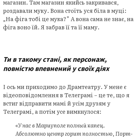
магазин. Там магазин якийсь закривався,
роздавали муку. Вона стоїть уся біла в муці:
„На фіга тобі це мука?” А вона сама не знає, на
фіга воно їй. Я забрав її та її маму.
.
Ти в такому стані, як персонаж,
повністю впевнений у своїх діях
І ось ми приходимо до Драмтеатру. У мене є
відеоповідомлення в Телеграмі – це те, що я
встиг відправити мамі й усім друзям у
Телеграмі, а потім усе вимкнулося:
«У нас в Мариуполе полный капец.
Абсолютно центр горит полностью, Порт-