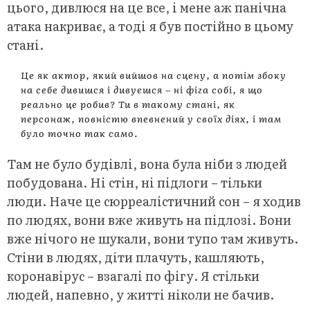
цього, дивлюся на це все, і мене аж панічна
атака накриває, а тоді я був постійно в цьому
стані.
Це як актор, який вийшов на сцену, а потім збоку
на себе дивишся і дивуєшся – ні фіга собі, я що
реально це робив? Ти в такому стані, як
персонаж, повністю впевнений у своїх діях, і там
було точно так само.
Там не було будівлі, вона була ніби з людей
побудована. Ні стін, ні підлоги – тільки
люди. Наче це сюрреалістичний сон – я ходив
по людях, вони вже живуть на підлозі. Вони
вже нічого не шукали, вони тупо там живуть.
Стіни в людях, діти плачуть, кашляють,
коронавірус – взагалі по фігу. Я стільки
людей, напевно, у житті ніколи не бачив.