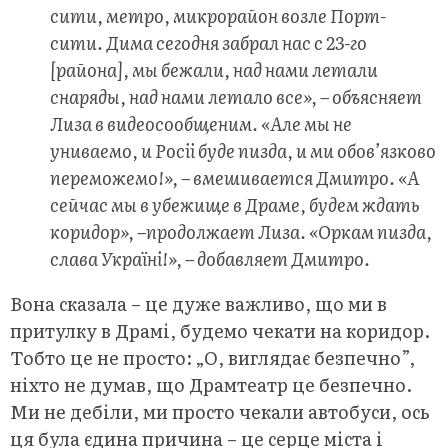
сити, метро, микрорайон возле Порт-
сити. Дима сегодня забрал нас с 23-го
[района], мы бежали, над нами летали
снаряды, над нами летало все», – объясняет
Лиза в видеосообщеним. «Але мы не
униваемо, и Росii буде пизда, и ми обовʼязково
переможемо!», – вмешивается Дмитро. «А
сейчас мы в убежище в Драме, будем ждать
коридор», –продолжает Лиза. «Оркам пизда,
слава Україні!», – добавляет Дмитро.
Вона сказала – це дуже важливо, що ми в
притулку в Драмі, будемо чекати на коридор.
Тобто це не просто: „О, виглядає безпечно”,
ніхто не думав, що Драмтеатр це безпечно.
Ми не дебіли, ми просто чекали автобуси, ось
ця була єдина причина – це серце міста і