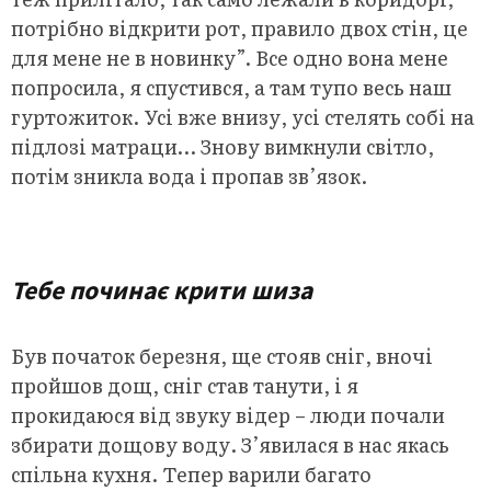
потрібно відкрити рот, правило двох стін, це
для мене не в новинку”. Все одно вона мене
попросила, я спустився, а там тупо весь наш
гуртожиток. Усі вже внизу, усі стелять собі на
підлозі матраци… Знову вимкнули світло,
потім зникла вода і пропав зв’язок.
.
Тебе починає крити шиза
Був початок березня, ще стояв сніг, вночі
пройшов дощ, сніг став танути, і я
прокидаюся від звуку відер – люди почали
збирати дощову воду. З’явилася в нас якась
спільна кухня. Тепер варили багато