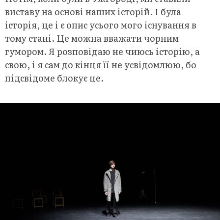
виставу на основі наших історій. І була
історія, це і є опис усього мого існування в
тому стані. Це можна вважати чорним
гумором. Я розповідаю не чиюсь історію, а
свою, і я сам до кінця її не усвідомлюю, бо
підсвідоме блокує це.