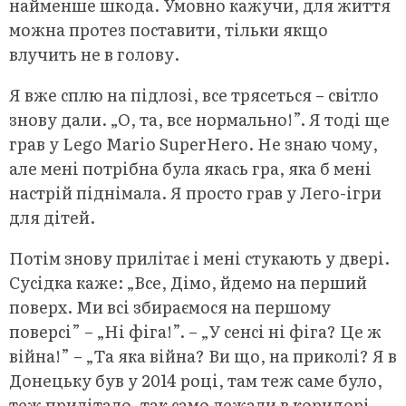
найменше шкода. Умовно кажучи, для життя
можна протез поставити, тільки якщо
влучить не в голову.
Я вже сплю на підлозі, все трясеться – світло
знову дали. „О, та, все нормально!”. Я тоді ще
грав у Lego Mario SuperHero. Не знаю чому,
але мені потрібна була якась гра, яка б мені
настрій піднімала. Я просто грав у Лего-ігри
для дітей.
Потім знову прилітає і мені стукають у двері.
Сусідка каже: „Все, Дімо, йдемо на перший
поверх. Ми всі збираємося на першому
поверсі” – „Ні фіга!”. – „У сенсі ні фіга? Це ж
війна!” – „Та яка війна? Ви що, на приколі? Я в
Донецьку був у 2014 році, там теж саме було,
теж прилітало, так само лежали в коридорі,