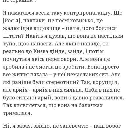
Я намагався вести таку контрпропаганду. Що
[Росія], навпаки, це посміховисько, це
жалюгідне видовище – це те, чого боялися
Штати? Навіть я думав, що вона не настільки
тупа, щоб напасти. Але якщо нападе, то
реально до Києва дійде, зайде, і потім
почнуться якісь переговори. Але вона це
зробила і не змогла це зробити. Вона просто
все життя лякала – у неї немає таких сил. Але
які раніше були стереотипи? Так, корупція,
але армія – армія в них сильна. Якби в них не
було сильної армії, вони б давно розвалилися.
Так виявляється, що вона на балачках
трималася.
Ні, я зараз, звісно, не заперечую – наш ворог