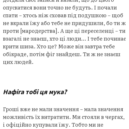
опускатися вони точно не будуть. І почали
спати – хтось ніж сховав під подушкою – щоб
не вкрали їжу або тебе не придушили, бо ти ж
проти [мародерства]. А ще ці переселенці – ти
взагалі не знаєш, хто ці люди… І тебе починає
крити шиза. Хто це? Може він завтра тебе
обікраде, потім фіг знайдеш. Ти ж не знаєш
цих людей.
.
Нафіга тобі ця мука?
Гроші вже не мали значення – мала значення
можливість їх витратити. Ми стояли в чергах,
і офіційно купували їжу. Тобто ми не