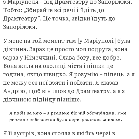
з Маріуполя – від Драмтеатру до Запоріжжя.
Тобто: „Збирайте всі речі і йдіть до
Драмтеатру”. Це точка, звідки їдуть до
Запоріжжя.
У мене на той момент там [у Маріуполі] була
дівчина. Зараз це просто моя подруга, вона
зараз у Німеччині. Слава богу, все добре.
Вона жила на околиці міста і пішки це
година, якщо швидко. Я розумію – піпець, а я
не можу без неї взяти і поїхати. Я сказав
Андрію, щоб він ішов до Драмтеатру, а я з
дівчиною підійду пізніше.
Я побіг за нею – я реально біг під обстрілами. Уже
реально небезпечно було пересуватися містом.
Я її зустрів, вона стояла в якійсь черзі в