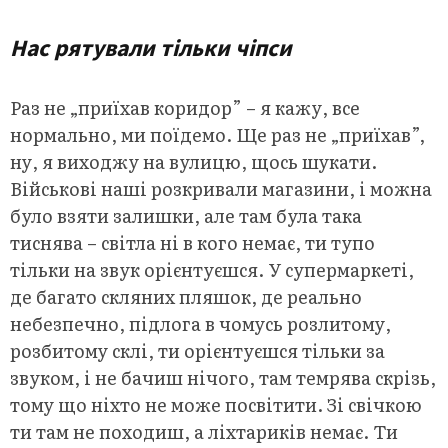
Нас рятували тільки чіпси
Раз не „приїхав коридор” – я кажу, все
нормально, ми поїдемо. Ще раз не „приїхав”,
ну, я виходжу на вулицю, щось шукати.
Військові наші розкривали магазини, і можна
було взяти залишки, але там була така
тиснява – світла ні в кого немає, ти тупо
тільки на звук орієнтуєшся. У супермаркеті,
де багато скляних пляшок, де реально
небезпечно, підлога в чомусь розлитому,
розбитому склі, ти орієнтуєшся тільки за
звуком, і не бачиш нічого, там темрява скрізь,
тому що ніхто не може посвітити. Зі свічкою
ти там не походиш, а ліхтариків немає. Ти