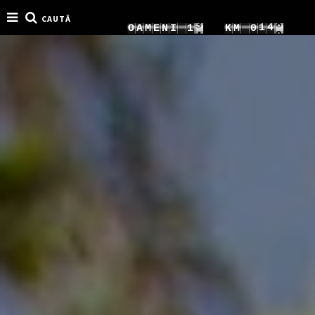
CAUTĂ
2
0
6
O
A
M
E
N
I
1
9
K
M
0
3
1
7
2
0
1