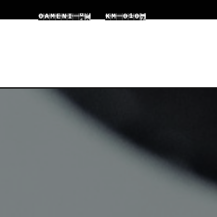
3
4
1
1
O
A
M
E
N
I
K
M
0
6
4
5
2
2
1
7