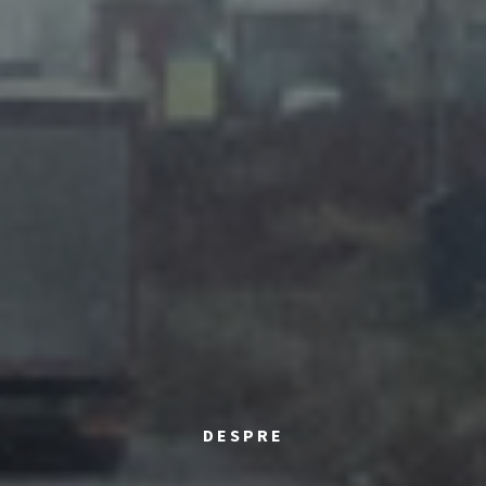
DESPRE