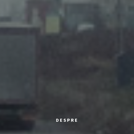
DESPRE