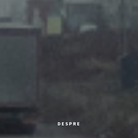
DESPRE