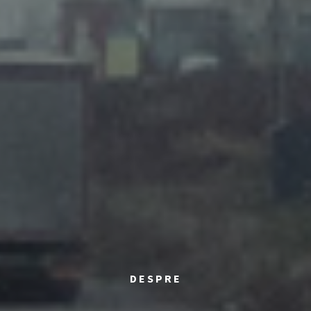
DESPRE