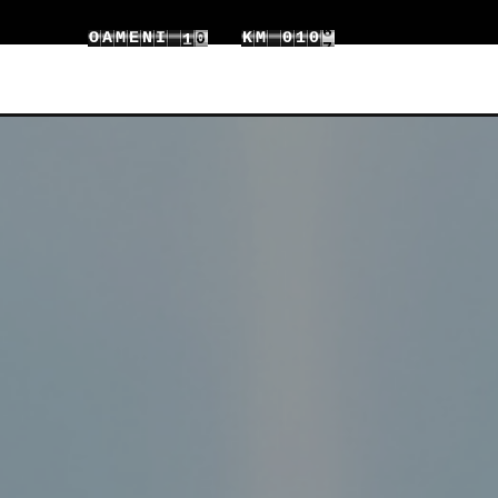
6
5
O
A
M
E
N
I
1
K
M
0
1
5
7
6
2
1
2
6