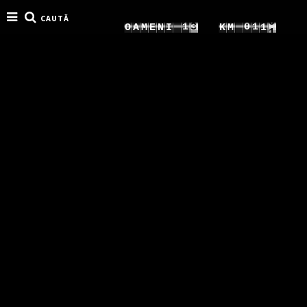
CAUTĂ
4
7
1
0
1
O
A
M
E
N
I
K
M
2
5
8
2
1
2
3