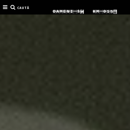
CAUTĂ
8
2
1
0
O
A
M
E
N
I
K
M
0
2
9
3
2
1
1
3