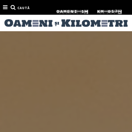
CAUTĂ
3
9
1
2
1
O
A
M
E
N
I
K
M
0
4
0
2
3
2
1