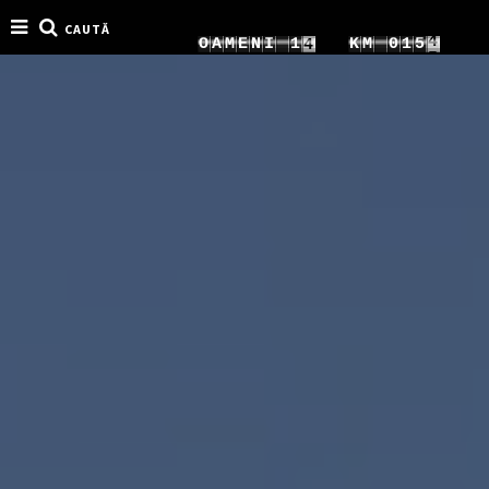
CAUTĂ
5
0
O
A
M
E
N
I
2
K
M
0
2
1
6
1
3
1
3
2