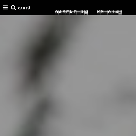
CAUTĂ
7
8
9
1
O
A
M
E
N
I
K
M
0
1
8
9
0
2
1
2