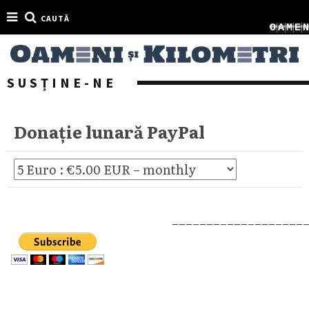
CAUTĂ
O
A
M
E
SUSȚINE-NE
Dona
ție lunar
ă
PayPal
–––––––––––––––––––