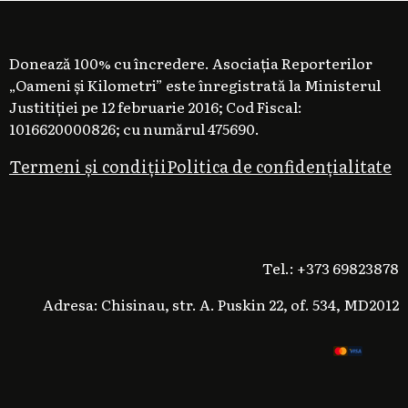
Donează 100% cu încredere. Asociația Reporterilor
„Oameni și Kilometri” este înregistrată la Ministerul
Justitiției pe 12 februarie 2016; Cod Fiscal:
1016620000826; cu numărul 475690.
Termeni și condiții
Politica de confidențialitate
Tel.: +373 69823878
Adresa: Chisinau, str. A. Puskin 22, of. 534, MD2012