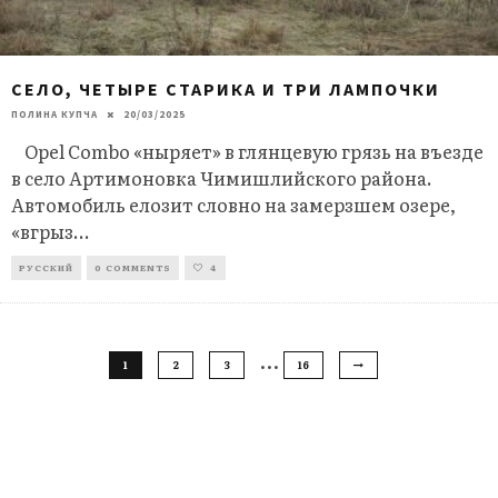
СЕЛО, ЧЕТЫРЕ СТАРИКА И ТРИ ЛАМПОЧКИ
ПОЛИНА КУПЧА
20/03/2025
Opel Combo «ныряет» в глянцевую грязь на въезде
в село Артимоновка Чимишлийского района.
Автомобиль елозит словно на замерзшем озере,
«вгрыз
...
РУССКИЙ
0 COMMENTS
4
…
1
2
3
16