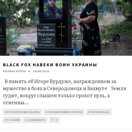
BLACK FOX НАВЕКИ ВОИН УКРАИНЫ
ПОЛИНА КУПЧА
24/08/2025
В память об Игоре Бурдуже, награжденном за
мужество в боях в Северодонецк и Бахмуте Земля
гудит, вокруг слышен только грохот пуль, а
огненны
...
#POVEȘTIDINUCRAINA
#УКРАИНСКИЕИСТОРИИ
#УКРАЇНСЬКА
РУССКИЙ
0 COMMENTS
2