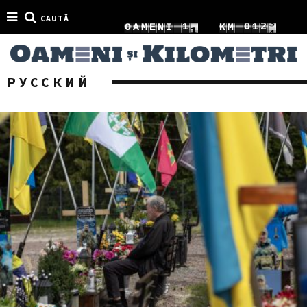
CAUTĂ
2
4
9
1
0
1
O
A
M
E
N
I
K
M
3
5
0
2
1
2
РУССКИЙ