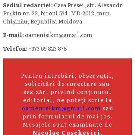
Sediul redacției:
Casa Presei, str. Alexandr
Pușkin nr. 22, biroul 534, MD-2012, mun.
Chișinău, Republica Moldova
E-mail:
oamenisikm@gmail.com
Telefon:
+373 69 823 878
Pentru întrebări, observații,
solicitări de corectare sau
sesizări privind conținutul
editorial, ne puteți scrie la
oamenisikm@gmail.com
sau
prin formularul de mai jos.
Mesajele sunt examinate de
Nicolae Cușchevici
,