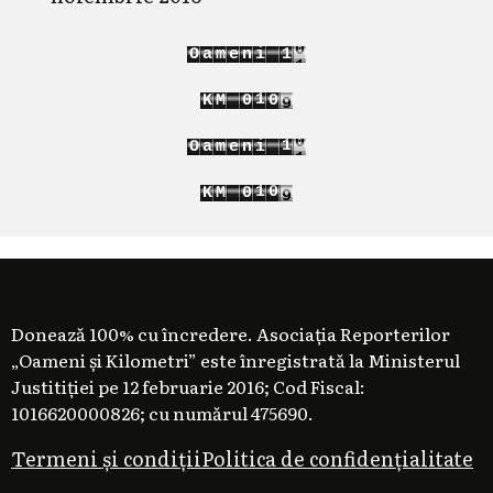
1
O
a
m
e
n
i
1
2
2
6
1
K
M
0
1
7
2
1
2
1
1
O
a
m
e
n
i
2
2
6
1
1
K
M
0
7
2
2
1
Donează 100% cu încredere. Asociația Reporterilor
„Oameni și Kilometri” este înregistrată la Ministerul
Justitiției pe 12 februarie 2016; Cod Fiscal:
1016620000826; cu numărul 475690.
Termeni și condiții
Politica de confidențialitate