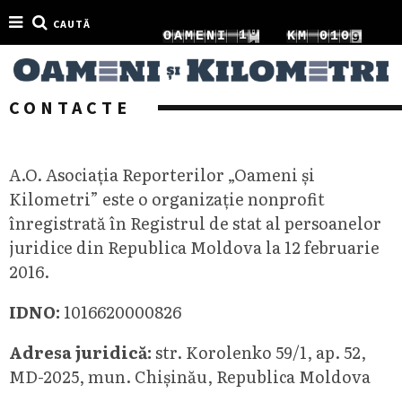
CAUTĂ
6
1
1
O
A
M
E
N
I
K
M
0
1
1
7
2
2
1
2
2
CONTACTE
A.O. Asociația Reporterilor „Oameni și
Kilometri” este o organizație nonprofit
înregistrată în Registrul de stat al persoanelor
juridice din Republica Moldova la 12 februarie
2016.
IDNO:
1016620000826
Adresa juridică:
str. Korolenko 59/1, ap. 52,
MD-2025, mun. Chișinău, Republica Moldova