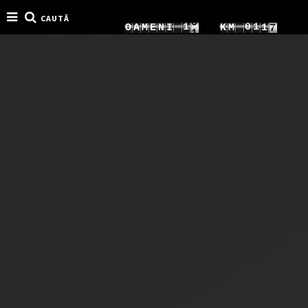
CAUTĂ
5
1
2
0
1
O
A
M
E
N
I
K
M
3
6
2
3
1
2
4