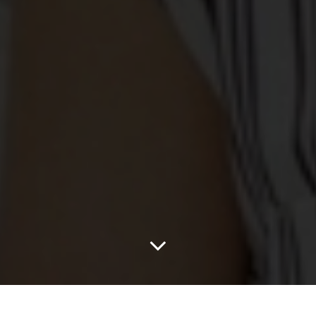
Ești licean, student sau lucrezi part-