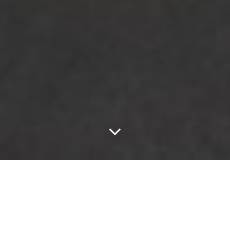
Felcera din
izolator