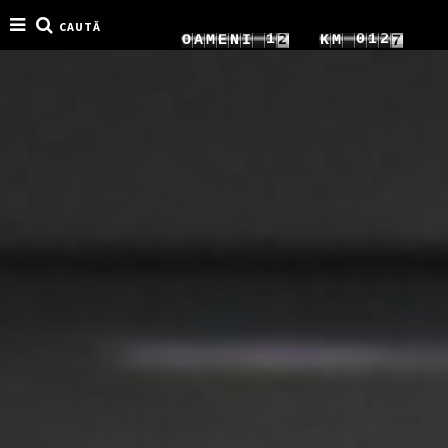
CAUTĂ
4
5
1
0
1
5
O
A
M
E
N
I
K
M
5
6
2
1
2
6