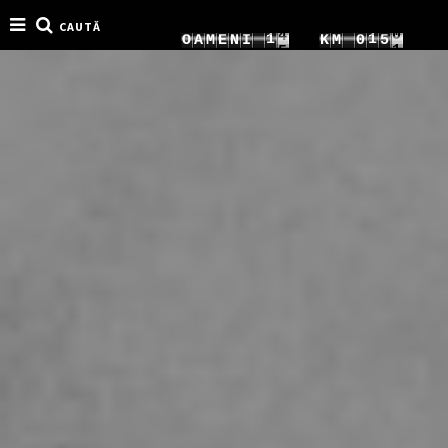
CAUTĂ
4
1
1
O
A
M
E
N
I
8
K
M
0
8
5
2
2
9
1
9