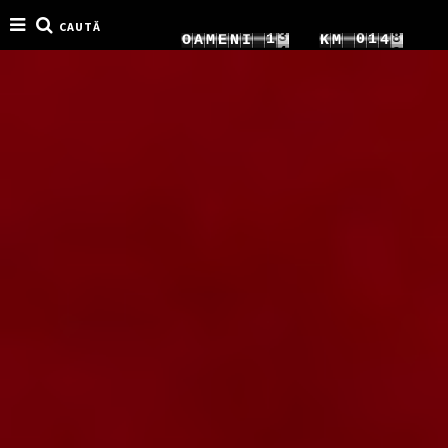
CAUTĂ
5
6
1
0
1
O
A
M
E
N
I
K
M
7
6
7
2
1
2
8