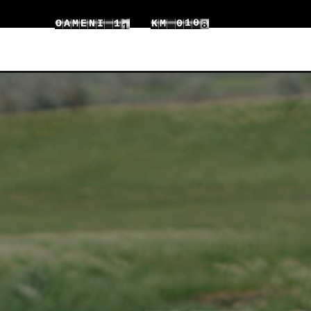
9
1
0
1
9
O
A
M
E
N
I
K
M
0
0
2
1
2
0
1