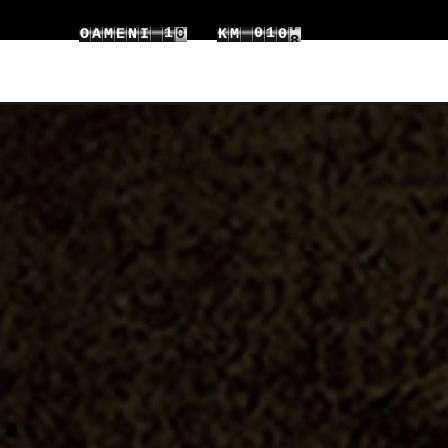
8
6
1
0
2
O
A
M
E
N
I
K
M
0
9
7
2
1
3
1