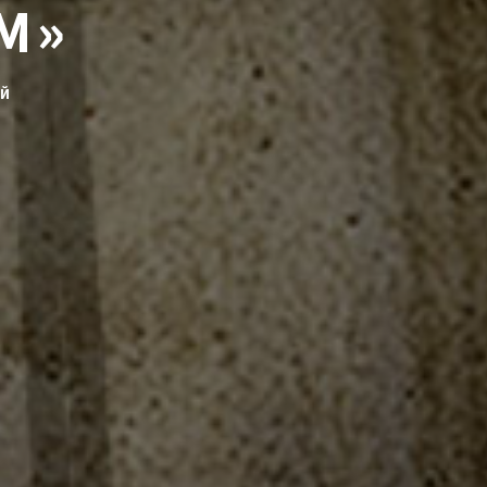
М»
ИЙ