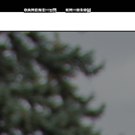
7
8
1
1
O
A
M
E
N
I
K
M
0
7
8
9
2
2
1
8