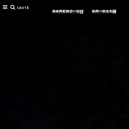
CAUTĂ
5
3
9
O
A
M
E
N
I
1
K
M
0
1
6
4
0
2
1
2