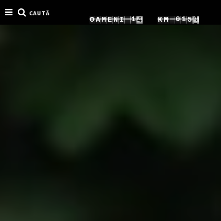
CAUTĂ
7
7
1
0
1
O
A
M
E
N
I
K
M
8
8
8
2
1
2
9