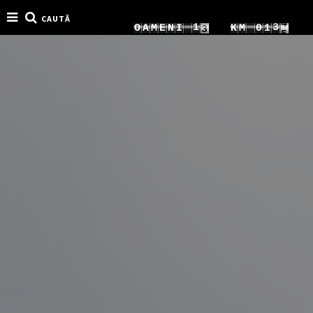
CAUTĂ
1
9
8
9
O
A
M
E
N
I
K
M
0
1
2
0
9
0
1
2