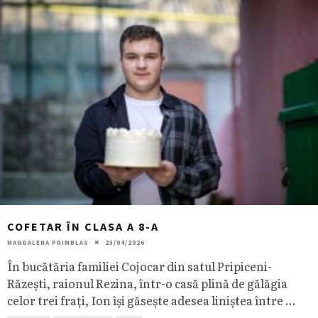
COFETAR ÎN CLASA A 8-A
MAGDALENA PRIMBLAS
23/04/2026
În bucătăria familiei Cojocar din satul Pripiceni-
Răzești, raionul Rezina, într-o casă plină de gălăgia
celor trei frați, Ion își găsește adesea liniștea între
...