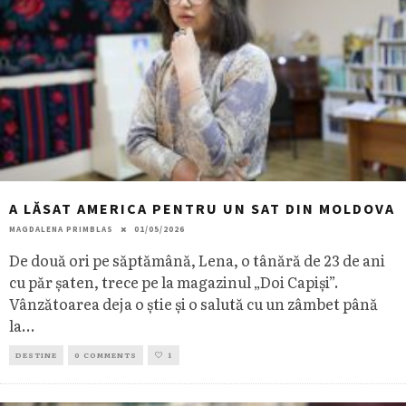
A LĂSAT AMERICA PENTRU UN SAT DIN MOLDOVA
MAGDALENA PRIMBLAS
01/05/2026
De două ori pe săptămână, Lena, o tânără de 23 de ani
cu păr șaten, trece pe la magazinul „Doi Capiși”.
Vânzătoarea deja o știe și o salută cu un zâmbet până
la
...
DESTINE
0 COMMENTS
1