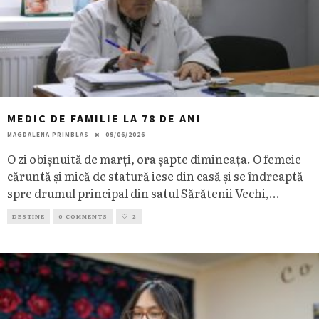
MEDIC DE FAMILIE LA 78 DE ANI
MAGDALENA PRIMBLAS
09/06/2026
O zi obișnuită de marți, ora șapte dimineața. O femeie
căruntă și mică de statură iese din casă și se îndreaptă
spre drumul principal din satul Sărătenii Vechi,
...
DESTINE
0 COMMENTS
2