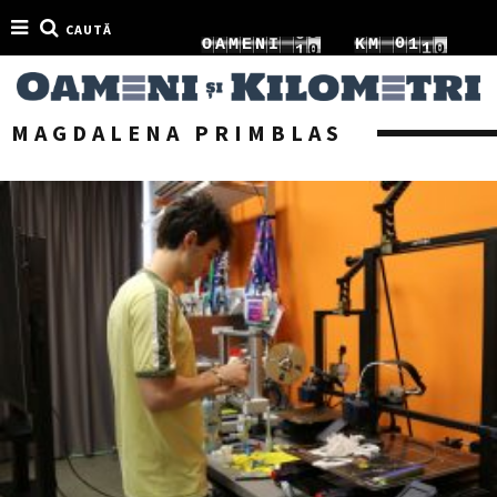
CAUTĂ
0
3
0
O
A
M
E
N
I
1
K
M
1
2
1
4
1
2
2
3
MAGDALENA PRIMBLAS