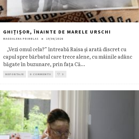
GHIȚIȘOR, ÎNAINTE DE MARELE URSCHI
MAGDALENA PRIMBLAS
19/06/2026
„Vezi omul cela?” întreabă Raisa și arată discret cu
capul spre bărbatul care trece alene, cu mâinile adânc
băgate în buzunare, prin fața Că
...
REPORTAJE
0 COMMENTS
3