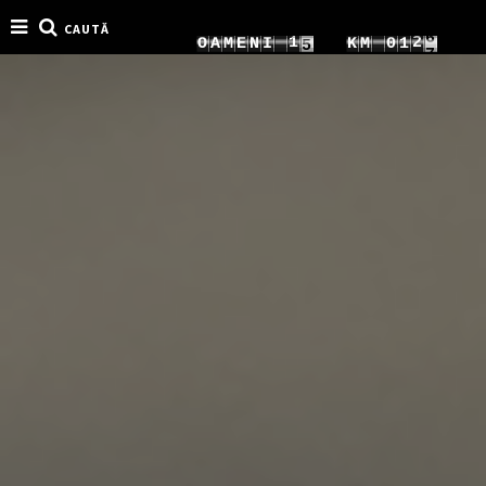
CAUTĂ
4
8
1
5
O
A
M
E
N
I
K
M
0
1
5
9
2
6
1
2