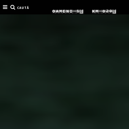
CAUTĂ
0
5
2
2
2
O
A
M
E
N
I
K
M
0
1
6
3
3
3
1