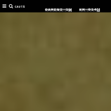
CAUTĂ
6
1
0
1
7
O
A
M
E
N
I
K
M
9
7
2
1
2
8
0