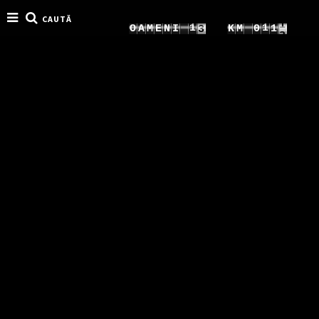
CAUTĂ
8
4
1
1
O
A
M
E
N
I
K
M
0
2
9
5
2
2
1
3