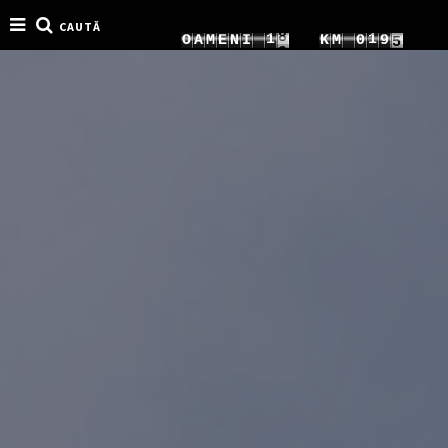
CAUTĂ
1
7
2
2
O
A
M
E
N
I
K
M
0
2
2
8
3
3
1
3