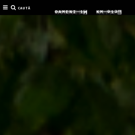
CAUTĂ
4
1
0
1
O
A
M
E
N
I
2
K
M
2
5
2
1
2
3
3