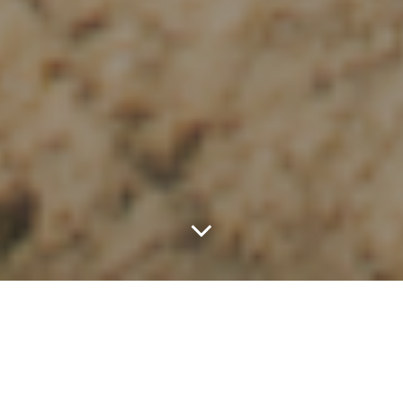
Școlarul dintr-a
întâia