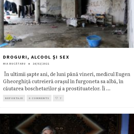
DROGURI, ALCOOL ȘI SEX
MIA BUCĂTARU
16/02/2021
În ultimii șapte ani, de luni până vineri, medicul Eugen
Gheorghiță cutreieră orașul în furgoneta sa albă, în
căutarea boschetarilor și a prostituatelor. Îi
...
REPORTAJE
0 COMMENTS
7