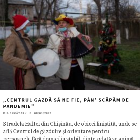
„CENTRUL GAZDĂ SĂ NE FIE, PÂN’ SCĂPĂM DE
PANDEMIE”
MIA BUCĂTARU
08/01/2021
Stradela Haltei din Chișinău, de obicei liniștită, unde se
află Centrul de găzduire și orientare pentru
persoanele fără domiciliu stabil, dintr-odată se animă.