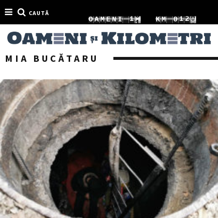
CAUTĂ
2
7
1
1
4
O
A
M
E
N
I
K
M
0
3
8
2
2
5
1
MIA BUCĂTARU