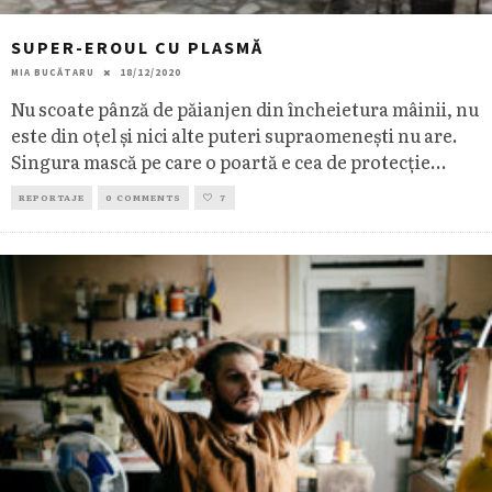
SUPER-EROUL CU PLASMĂ
MIA BUCĂTARU
18/12/2020
Nu scoate pânză de păianjen din încheietura mâinii, nu
este din oțel și nici alte puteri supraomenești nu are.
Singura mască pe care o poartă e cea de protecție
...
REPORTAJE
0 COMMENTS
7