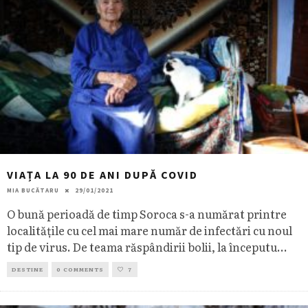
VIAȚA LA 90 DE ANI DUPĂ COVID
MIA BUCĂTARU
29/01/2021
O bună perioadă de timp Soroca s-a numărat printre
localitățile cu cel mai mare număr de infectări cu noul
tip de virus. De teama răspândirii bolii, la începutu
...
DESTINE
0 COMMENTS
7