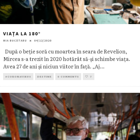
VIAȚA LA 180°
MIA BUCĂTARU
04/12/2020
După o beție soră cu moartea în seara de Revelion,
Mircea s-a trezit în 2020 hotărât să-și schimbe viața.
Avea 27 de ani și niciun viitor în față. „Aj
...
#CORONAVIRUS
DESTINE
0 COMMENTS
7