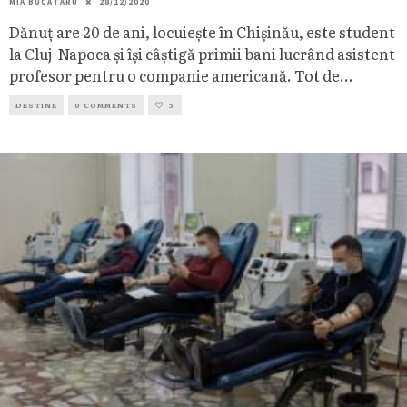
MIA BUCĂTARU
28/12/2020
Dănuț are 20 de ani, locuiește în Chișinău, este student
la Cluj-Napoca și își câștigă primii bani lucrând asistent
profesor pentru o companie americană. Tot de
...
DESTINE
0 COMMENTS
5