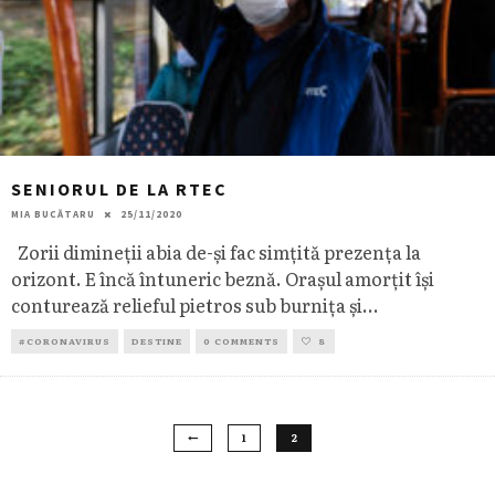
SENIORUL DE LA RTEC
MIA BUCĂTARU
25/11/2020
Zorii dimineții abia de-și fac simțită prezența la
orizont. E încă întuneric beznă. Orașul amorțit își
conturează relieful pietros sub burnița și
...
#CORONAVIRUS
DESTINE
0 COMMENTS
8
1
2