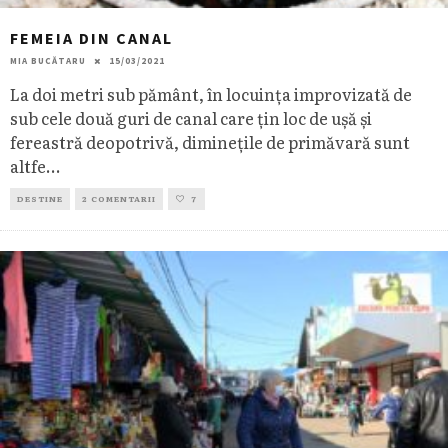
FEMEIA DIN CANAL
MIA BUCĂTARU
15/03/2021
La doi metri sub pământ, în locuința improvizată de
sub cele două guri de canal care țin loc de ușă și
fereastră deopotrivă, diminețile de primăvară sunt
altfe
...
DESTINE
2 COMENTARII
7