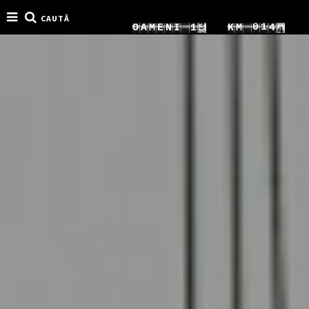
CAUTĂ
6
8
0
1
O
A
M
E
N
I
1
K
M
7
7
9
1
2
2
8