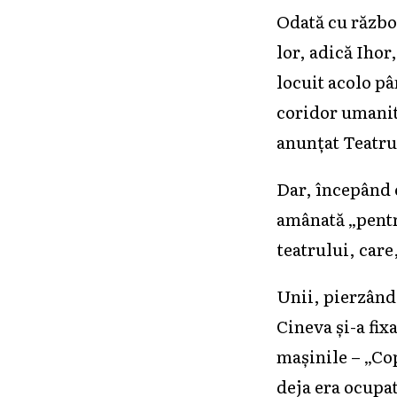
Odată cu războ
lor, adică Ihor
locuit acolo pâ
coridor umanit
anunțat Teatru
Dar, începând 
amânată „pentru
teatrului, care
Unii, pierzând
Cineva și-a fix
mașinile – „Cop
deja era ocupa