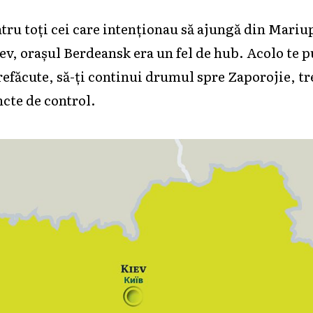
tru toți cei care intenționau să ajungă din Mariup
ev, orașul Berdeansk era un fel de hub. Acolo te 
 refăcute, să-ți continui drumul spre Zaporojie, t
cte de control.