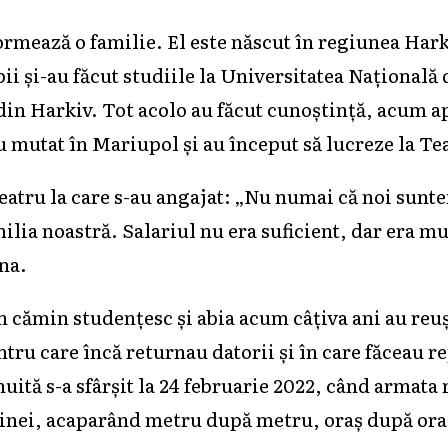
ormează o familie. El este născut în regiunea Hark
i şi-au făcut studiile la Universitatea Naţională 
din Harkiv. Tot acolo au făcut cunoştinţă, acum a
u mutat în Mariupol şi au început să lucreze la Te
eatru la care s-au angajat: „Nu numai că noi sunte
milia noastră. Salariul nu era suficient, dar era 
na.
n cămin studențesc și abia acum câțiva ani au reu
ru care încă returnau datorii și în care făceau re
nuită s-a sfârșit la 24 februarie 2022, când armata 
ainei, acaparând metru după metru, oraş după ora