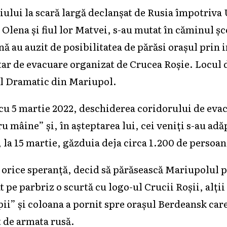
iului la scară largă declanşat de Rusia împotriva 
, Olena şi fiul lor Matvei, s-au mutat în căminul ş
nă au auzit de posibilitatea de părăsi oraşul prin
ar de evacuare organizat de Crucea Roşie. Locul d
l Dramatic din Mariupol.
cu 5 martie 2022, deschiderea coridorului de evac
 mâine” și, în așteptarea lui, cei veniți s-au adăp
, la 15 martie, găzduia deja circa 1.200 de persoan
 orice speranță, decid să părăsească Mariupolul p
at pe parbriz o scurtă cu logo-ul Crucii Roșii, alţii
ii” și coloana a pornit spre orașul Berdeansk car
t de armata rusă.