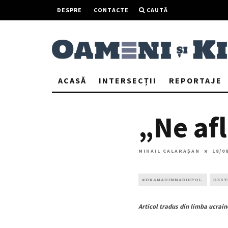
DESPRE
CONTACTE
CAUTĂ
ACASĂ
INTERSECȚII
REPORTAJE
„Ne afl
MIHAIL CALARAȘAN
18/0
#DRAMADINMARIUPOL
DEST
Articol tradus din limba ucrai