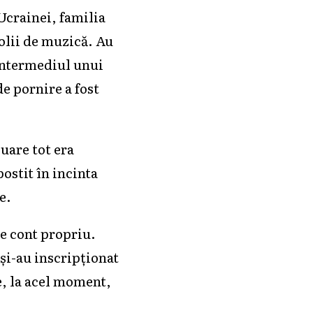
Ucrainei, familia
colii de muzică. Au
 intermediul unui
e pornire a fost
uare tot era
ostit în incinta
e.
e cont propriu.
 și-au inscripționat
e, la acel moment,