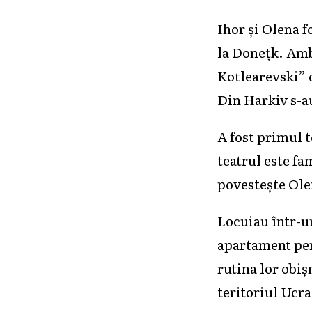
Ihor şi Olena f
la Doneţk. Ambi
Kotlearevski” 
Din Harkiv s-a
A fost primul t
teatrul este fa
povesteşte Ole
Locuiau într-u
apartament pent
rutina lor obiș
teritoriul Ucr