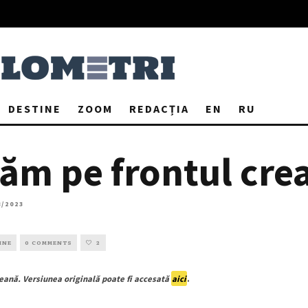
DESTINE
ZOOM
REDACȚIA
EN
RU
ăm pe frontul crea
8/2023
INE
0 COMMENTS
2
neană. Versiunea originală poate fi accesată
aici
.