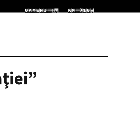
0
2
1
0
O
A
M
E
N
I
K
M
1
3
1
3
2
1
2
4
ţiei”