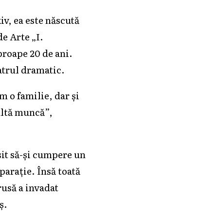
iv, ea este născută
de Arte „I.
proape 20 de ani.
atrul dramatic.
m o familie, dar și
multă muncă”,
șit să-și cumpere un
parație. Însă toată
rusă a invadat
ş.