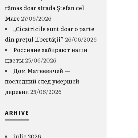
rămas doar strada Ștefan cel
Mare
27/06/2026
„Cicatricile sunt doar o parte
din prețul libertății”
26/06/2026
Россияне забирают наши
цветы
25/06/2026
Дом Матеевичей —
последний след умершей
деревни
25/06/2026
ARHIVE
iulie 2026