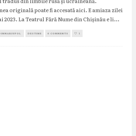
l tradus din limbile rusă și ucraineană.
ea originală poate fi accesată aici. E amiaza zilei
ai 2023. La Teatrul Fără Nume din Chişinău e li
...
DINMARIUPOL
DESTINE
0 COMMENTS
1