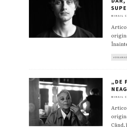
DAR,
SUP
MIHAIL 
Artico
origin
Înaint
#DRAMA
„DE 
NEA
MIHAIL 
Artico
origin
Când, î