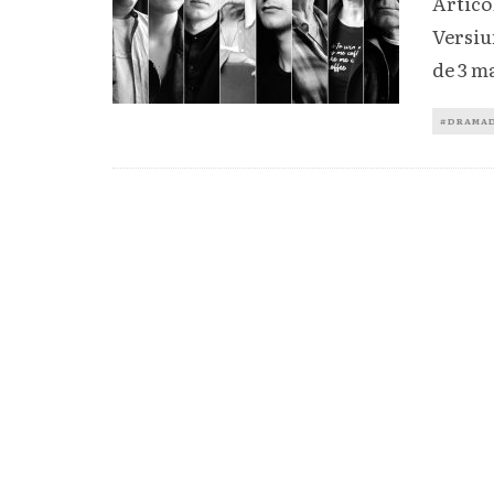
Artico
Versiun
de 3 m
#DRAMA