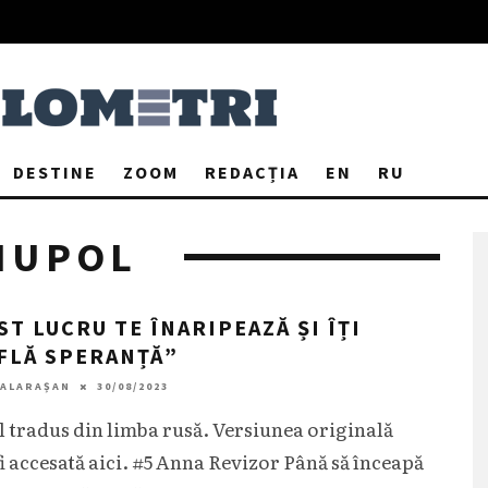
DESTINE
ZOOM
REDACȚIA
EN
RU
IUPOL
ST LUCRU TE ÎNARIPEAZĂ ȘI ÎȚI
FLĂ SPERANȚĂ”
CALARAȘAN
30/08/2023
l tradus din limba rusă. Versiunea originală
fi accesată aici. #5 Anna Revizor Până să înceapă