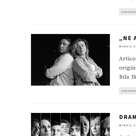
#DRAMA
„NE 
MIHAIL 
Artico
origina
Bila Ih
#DRAMA
DRAM
MIHAIL 