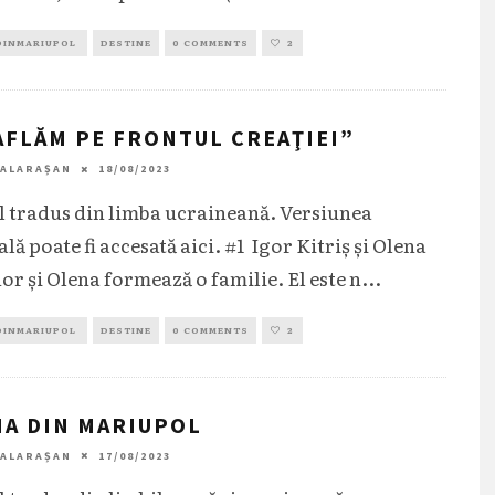
DINMARIUPOL
DESTINE
0 COMMENTS
2
AFLĂM PE FRONTUL CREAŢIEI”
CALARAȘAN
18/08/2023
l tradus din limba ucraineană. Versiunea
lă poate fi accesată aici. #1 Igor Kitriş şi Olena
or şi Olena formează o familie. El este n
...
DINMARIUPOL
DESTINE
0 COMMENTS
2
A DIN MARIUPOL
CALARAȘAN
17/08/2023