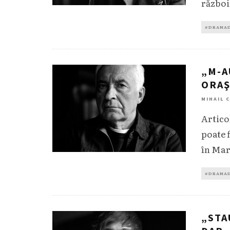
războiu
#DRAMA
„M-A
ORAŞ
MIHAIL 
Artico
poate 
în Mar
#DRAMA
„STA