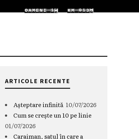
6
7
1
0
1
O
A
M
E
N
I
K
M
5
7
8
2
1
2
6
ARTICOLE RECENTE
Așteptare infinită
10/07/2026
Cum se crește un 10 pe linie
01/07/2026
Caraiman, satul în care a