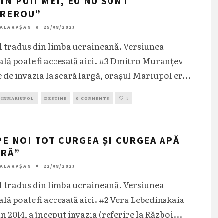
 ÎN PUII MEI, EU NU SUNT
EREROU”
CALARAȘAN
25/08/2023
l tradus din limba ucraineană. Versiunea
ală poate fi accesată aici. #3 Dmitro Muranțev
e de invazia la scară largă, orașul Mariupol er
...
DINMARIUPOL
DESTINE
0 COMMENTS
1
PE NOI TOT CURGEA ȘI CURGEA APĂ
GRĂ”
CALARAȘAN
22/08/2023
l tradus din limba ucraineană. Versiunea
ală poate fi accesată aici. #2 Vera Lebedinskaia
n 2014, a început invazia (referire la Război
...