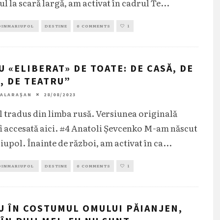
l la scară largă, am activat în cadrul Te
...
DINMARIUPOL
DESTINE
0 COMMENTS
1
U «ELIBERAT» DE TOATE: DE CASĂ, DE
, DE TEATRU”
CALARAȘAN
28/08/2023
l tradus din limba rusă. Versiunea originală
fi accesată aici. #4 Anatoli Şevcenko M-am născut
iupol. Înainte de război, am activat în ca
...
DINMARIUPOL
DESTINE
0 COMMENTS
1
U ÎN COSTUMUL OMULUI PĂIANJEN,