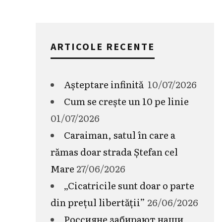
ARTICOLE RECENTE
Așteptare infinită
10/07/2026
Cum se crește un 10 pe linie
01/07/2026
Caraiman, satul în care a
rămas doar strada Ștefan cel
Mare
27/06/2026
„Cicatricile sunt doar o parte
din prețul libertății”
26/06/2026
Россияне забирают наши