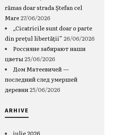
rămas doar strada Ștefan cel
Mare
27/06/2026
„Cicatricile sunt doar o parte
din prețul libertății”
26/06/2026
Россияне забирают наши
цветы
25/06/2026
Дом Матеевичей —
последний след умершей
деревни
25/06/2026
ARHIVE
iulie 2026