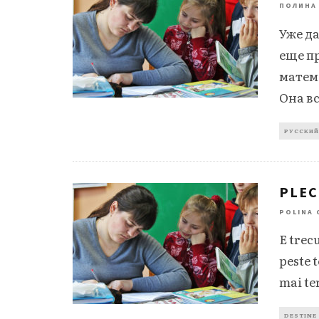
ПОЛИНА
Уже да
еще п
матем
Она в
РУССКИЙ
PLEC
POLINA 
E trecu
peste t
mai te
DESTINE