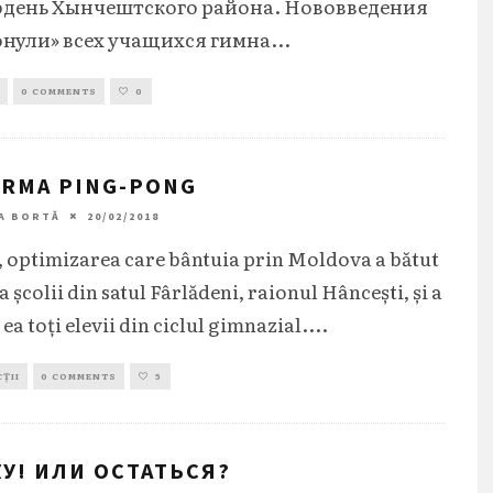
день Хынчештского района. Нововведения
онули» всех учащихся гимна
...
0 COMMENTS
0
RMA PING-PONG
A BORTĂ
20/02/2018
1, optimizarea care bântuia prin Moldova a bătut
șa școlii din satul Fârlădeni, raionul Hâncești, și a
 ea toți elevii din ciclul gimnazial.
...
ȚII
0 COMMENTS
5
У! ИЛИ ОСТАТЬСЯ?