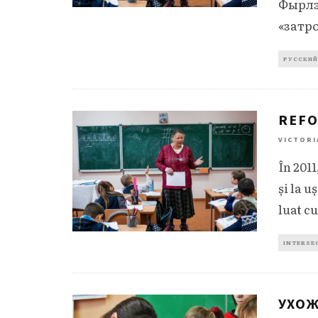
Фырлэ
«затр
РУССКИЙ
REFO
VICTORI
În 201
și la u
luat cu
INTERSEC
УХОЖ