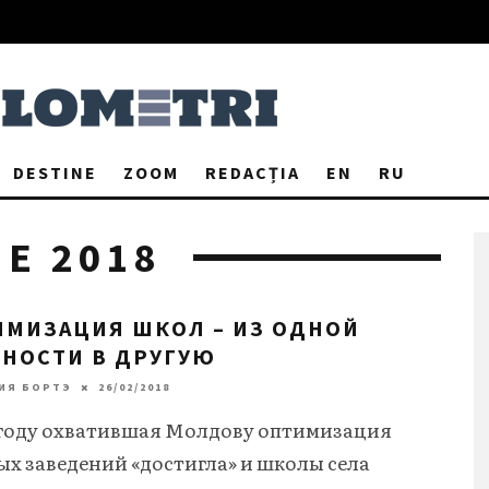
DESTINE
ZOOM
REDACȚIA
EN
RU
E 2018
ИМИЗАЦИЯ ШКОЛ – ИЗ ОДНОЙ
ЙНОСТИ В ДРУГУЮ
ИЯ БОРТЭ
26/02/2018
1 году охватившая Молдову оптимизация
ых заведений «достигла» и школы села