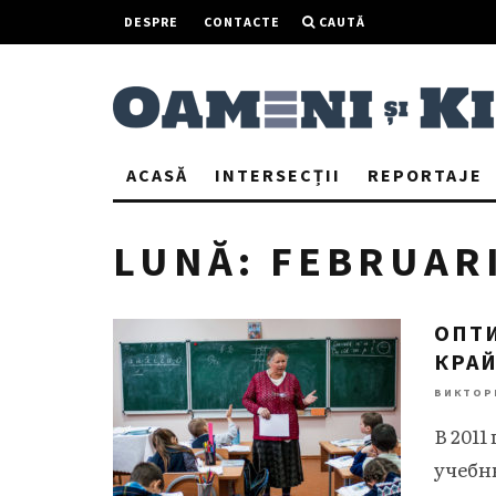
DESPRE
CONTACTE
CAUTĂ
ACASĂ
INTERSECȚII
REPORTAJE
LUNĂ:
FEBRUARI
ОПТ
КРА
ВИКТОР
В 201
учебн