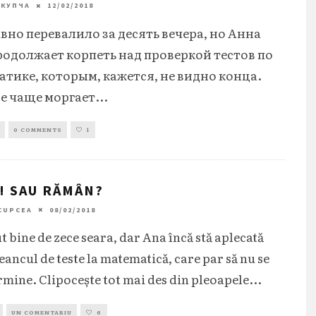
 КУПЧА
12/02/2018
вно перевалило за десять вечера, но Анна
родолжает корпеть над проверкой тестов по
атике, которым, кажется, не видно конца.
се чаще моргает
...
0 COMMENTS
1
! SAU RĂMÂN?
CUPCEA
08/02/2018
t bine de zece seara, dar Ana încă stă aplecată
eancul de teste la matematică, care par să nu se
rmine. Clipocește tot mai des din pleoapele
...
UN COMENTARIU
6