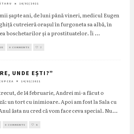
ĂTARU
16/02/2021
imii șapte ani, de luni până vineri, medicul Eugen
hiță cutreieră orașul în furgoneta sa albă, în
ea boschetarilor și a prostituatelor. Îi
...
JE
0 COMMENTS
7
RE, UNDE EȘTI?”
CUPCEA
14/02/2021
trecut, de 14 februarie, Andrei mi-a făcut o
ză: un tort cu inimioare. Apoi am fost la Sala cu
Anul ăsta nu cred că vom face ceva special. Nu
...
0 COMMENTS
8