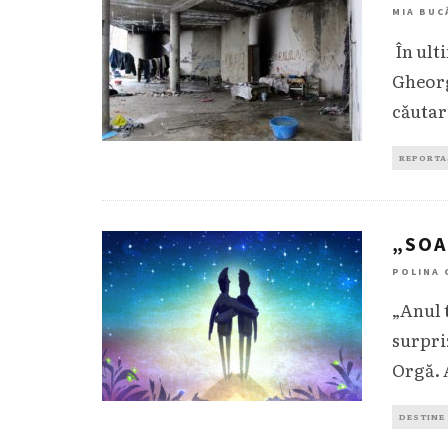
MIA BUC
În ult
Gheorg
căutar
REPORTA
„SOA
POLINA 
„Anul 
surpri
Orgă. 
DESTINE