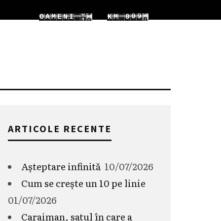
2
1
1
1
O
A
M
E
N
I
1
K
M
0
3
2
2
2
2
1
ARTICOLE RECENTE
Așteptare infinită
10/07/2026
Cum se crește un 10 pe linie
01/07/2026
Caraiman, satul în care a