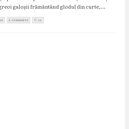
greoi galoșii frământând glodul din curte,
...
JE
0 COMMENTS
12