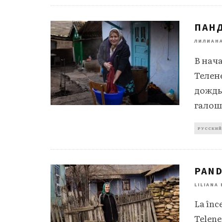
ПАН
ЛИЛИАН
В нача
Телен
дождь.
галоши
РУССКИЙ
PAND
LILIANA
La înc
Teleneș