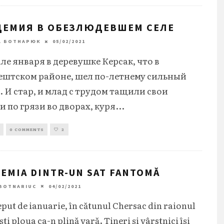
ДЕМИЯ В ОБЕЗЛЮДЕВШЕМ СЕЛЕ
А БОТНАРЮК
05/02/2021
ле января в деревушке Керсак, что в
ештском районе, шел по-летнему сильный
 И стар, и млад с трудом тащили свои
 по грязи во дворах, куря
...
0 COMMENTS
2
EMIA DINTR-UN SAT FANTOMĂ
 BOTNARIUC
04/02/2021
eput de ianuarie, în cătunul Chersac din raionul
ti ploua ca-n plină vară. Tineri și vârstnici își