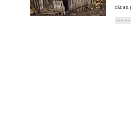
cărau 
REPORTA