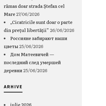
rămas doar strada Ștefan cel
Mare
27/06/2026
„Cicatricile sunt doar o parte
din prețul libertății”
26/06/2026
Россияне забирают наши
цветы
25/06/2026
Дом Матеевичей —
последний след умершей
деревни
25/06/2026
ARHIVE
iulie 2026