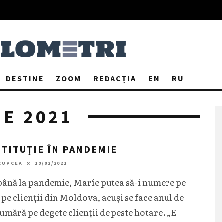
DESTINE
ZOOM
REDACȚIA
EN
RU
E 2021
TITUȚIE ÎN PANDEMIE
CUPCEA
19/02/2021
până la pandemie, Maríe putea să-i numere pe
 pe clienții din Moldova, acuși se face anul de
umără pe degete clienții de peste hotare. „E