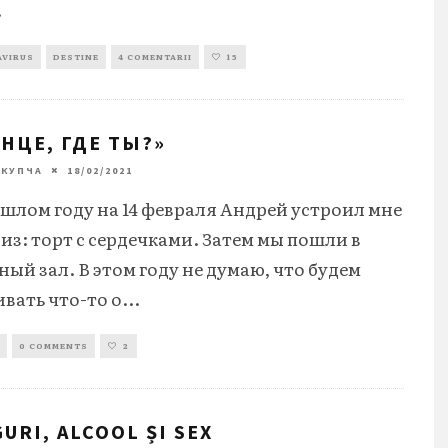
.
VIRUS
DESTINE
4 COMENTARII
15
НЦЕ, ГДЕ ТЫ?»
 КУПЧА
18/02/2021
ошлом году на 14 февраля Андрей устроил мне
из: торт с сердечками. Затем мы пошли в
ый зал. В этом году не думаю, что будем
ивать что-то о
...
0 COMMENTS
2
URI, ALCOOL ȘI SEX