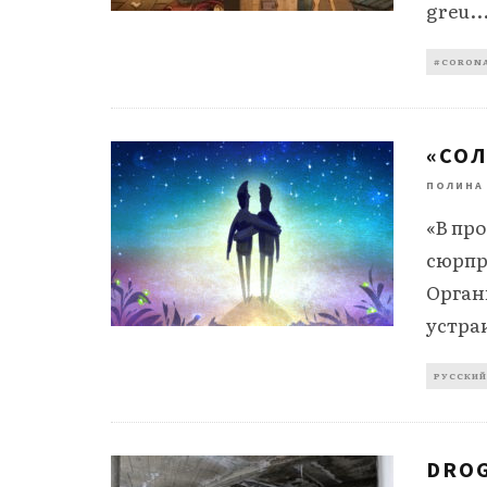
greu
..
#CORONA
«СОЛ
ПОЛИНА
«В пр
сюрпр
Органн
устра
РУССКИЙ
DROG