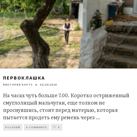
ПЕРВОКЛАШКА
ВИКТОРИЯ БОРТЭ
02/10/2018
На часах чуть больше 7.00. Коротко остриженный
смуглолицый мальчуган, еще толком не
проснувшись, стоит перед матерью, которая
пытается продеть ему ремень через
...
РУССКИЙ
0 COMMENTS
0