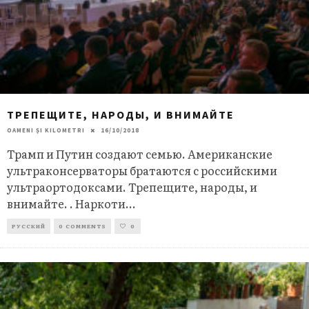
ТРЕПЕЩИТЕ, НАРОДЫ, И ВНИМАЙТЕ
OAMENI ȘI KILOMETRI
16/10/2018
Трамп и Путин создают семью. Американские
ультраконсерваторы братаются с российскими
ультраортодоксами. Трепещите, народы, и
внимайте. . Наркоти
...
РУССКИЙ
0 COMMENTS
0