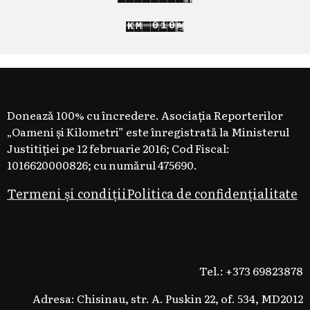
3
2
8
0
1
1
K
M
9
1
2
2
Donează 100% cu încredere. Asociația Reporterilor
„Oameni și Kilometri” este înregistrată la Ministerul
Justitiției pe 12 februarie 2016; Cod Fiscal:
1016620000826; cu numărul 475690.
Termeni și condiții
Politica de confidențialitate
Tel.: +373 69823878
Adresa: Chisinau, str. A. Puskin 22, of. 534, MD2012