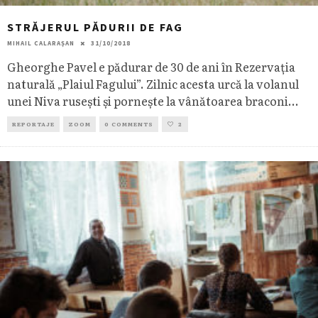
STRĂJERUL PĂDURII DE FAG
MIHAIL CALARAȘAN
31/10/2018
Gheorghe Pavel e pădurar de 30 de ani în Rezervația
naturală „Plaiul Fagului”. Zilnic acesta urcă la volanul
unei Niva rusești și pornește la vânătoarea braconi
...
REPORTAJE
ZOOM
0 COMMENTS
2