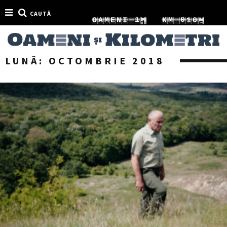
CAUTĂ
8
2
1
0
O
A
M
E
N
I
K
M
1
1
9
3
2
1
2
2
LUNĂ:
OCTOMBRIE 2018