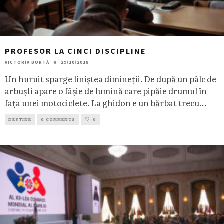
PROFESOR LA CINCI DISCIPLINE
VICTORIA BORTĂ
29/10/2018
Un huruit sparge liniștea dimineții. De după un pâlc de
arbuști apare o fâșie de lumină care pipăie drumul în
fața unei motociclete. La ghidon e un bărbat trecu
...
DESTINE
0 COMMENTS
0