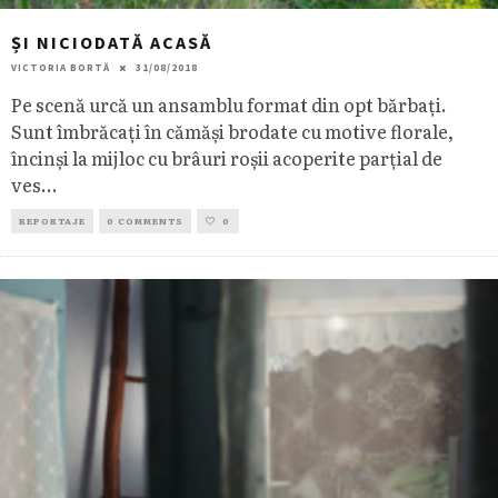
ȘI NICIODATĂ ACASĂ
VICTORIA BORTĂ
31/08/2018
Pe scenă urcă un ansamblu format din opt bărbați.
Sunt îmbrăcați în cămăși brodate cu motive florale,
încinși la mijloc cu brâuri roșii acoperite parțial de
ves
...
REPORTAJE
0 COMMENTS
0