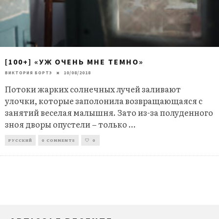
[100+] «УЖ ОЧЕНЬ МНЕ ТЕМНО»
ВИКТОРИЯ БОРТЭ
10/08/2018
Потоки жарких солнечных лучей заливают
улочки, которые заполонила возвращающаяся с
занятий веселая малышня. Зато из-за полуденного
зноя дворы опустели – только
...
РУССКИЙ
0 COMMENTS
0