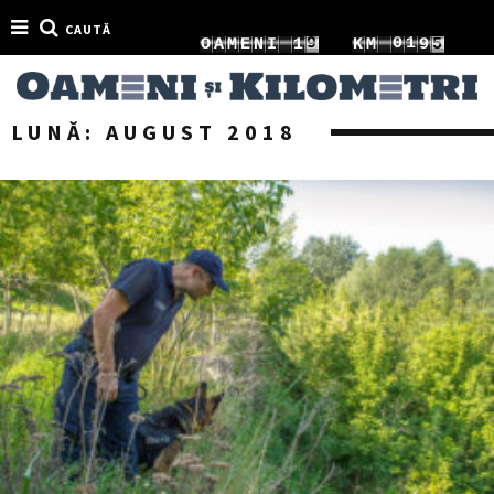
CAUTĂ
4
0
0
2
O
A
M
E
N
I
2
K
M
0
5
1
1
3
3
1
LUNĂ:
AUGUST 2018