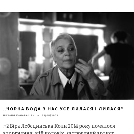
„ЧОРНА ВОДА З НАС УСЕ ЛИЛАСЯ І ЛИЛАСЯ”
МИХАИЛ КАЛАРАШАН
22/08/2023
#2 Віра Лебединська Коли 2014 року почалося
вторгнення, мій чоловік, заслужений артист