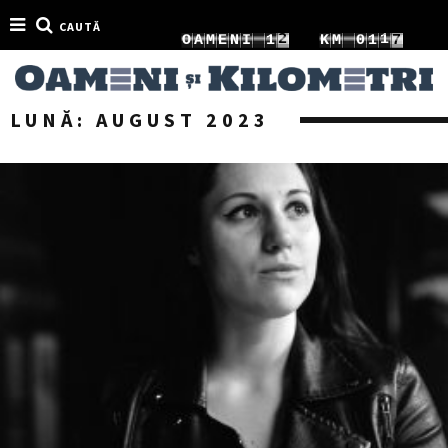
8
CAUTĂ
3
2
O
A
M
E
N
I
1
K
M
0
1
9
4
3
2
1
2
LUNĂ:
AUGUST 2023