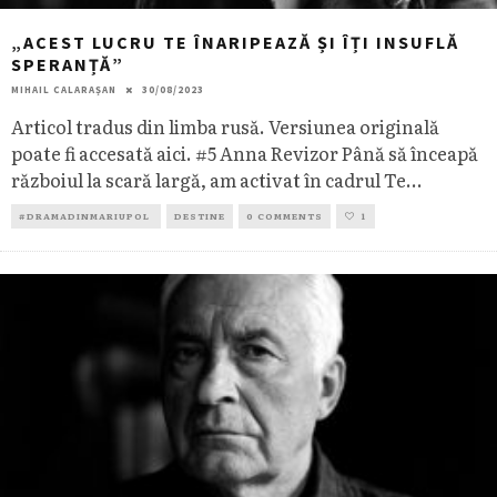
„ACEST LUCRU TE ÎNARIPEAZĂ ȘI ÎȚI INSUFLĂ
SPERANȚĂ”
MIHAIL CALARAȘAN
30/08/2023
Articol tradus din limba rusă. Versiunea originală
poate fi accesată aici. #5 Anna Revizor Până să înceapă
războiul la scară largă, am activat în cadrul Te
...
#DRAMADINMARIUPOL
DESTINE
0 COMMENTS
1