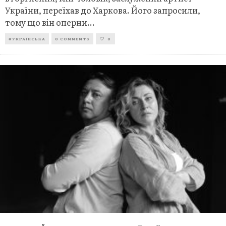
України, переїхав до Харкова. Його запросили,
тому що він оперни
...
#УКРАЇНСЬКА
0 COMMENTS
0