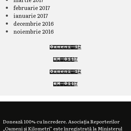
februarie 2017
ianuarie 2017
decembrie 2016
noiembrie 2016
3
O
a
m
e
n
i
1
4
2
8
K
M
0
1
2
9
1
2
3
3
O
a
m
e
n
i
1
4
2
8
0
K
M
1
2
9
1
2
3
Donează 100% cu încredere. Asociația Reporterilor
„Oameni și Kilometri” este înregistrată la Ministerul