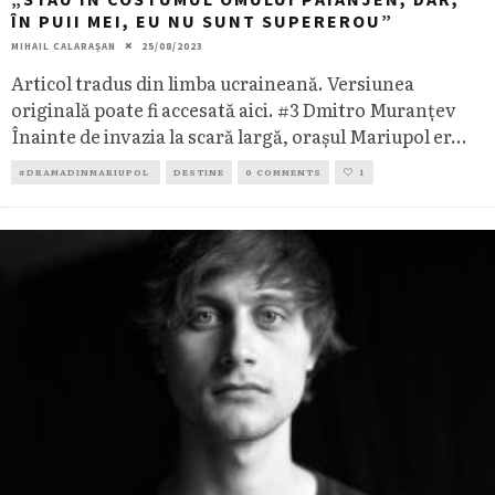
ÎN PUII MEI, EU NU SUNT SUPEREROU”
MIHAIL CALARAȘAN
25/08/2023
Articol tradus din limba ucraineană. Versiunea
originală poate fi accesată aici. #3 Dmitro Muranțev
Înainte de invazia la scară largă, orașul Mariupol er
...
#DRAMADINMARIUPOL
DESTINE
0 COMMENTS
1