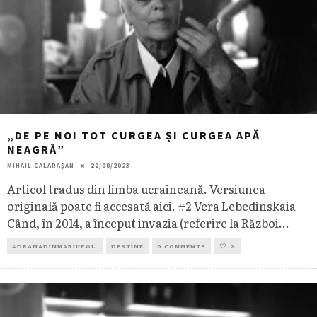
„DE PE NOI TOT CURGEA ȘI CURGEA APĂ
NEAGRĂ”
MIHAIL CALARAȘAN
22/08/2023
Articol tradus din limba ucraineană. Versiunea
originală poate fi accesată aici. #2 Vera Lebedinskaia
Când, în 2014, a început invazia (referire la Război
...
#DRAMADINMARIUPOL
DESTINE
0 COMMENTS
2