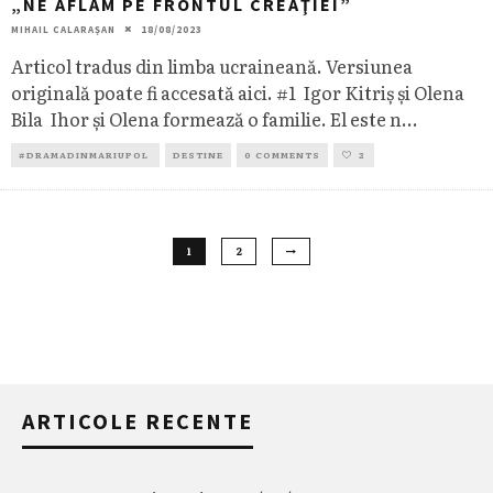
„NE AFLĂM PE FRONTUL CREAŢIEI”
MIHAIL CALARAȘAN
18/08/2023
Articol tradus din limba ucraineană. Versiunea
originală poate fi accesată aici. #1 Igor Kitriş şi Olena
Bila Ihor şi Olena formează o familie. El este n
...
#DRAMADINMARIUPOL
DESTINE
0 COMMENTS
2
1
2
ARTICOLE RECENTE