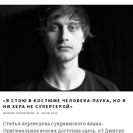
«Я СТОЮ В КОСТЮМЕ ЧЕЛОВЕКА-ПАУКА, НО Я
НИ ХЕРА НЕ СУПЕРГЕРОЙ»
МИХАИЛ КАЛАРАШАН
28/08/2023
Статья переведена с украинского языка.
Оригинальная версия доступна здесь. #3 Дмитро