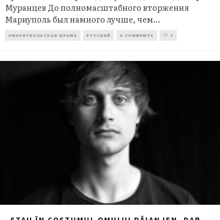
Муранцев До полномасштабного вторжения
Мариуполь был намного лучше, чем
...
#МАРИУПОЛЬСКАЯ ДРАМА
РУССКИЙ
0 COMMENTS
1
„STAU ÎN COSTUMUL OMULUI PĂIANJEN, DAR,