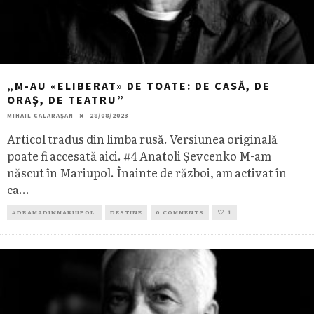
„M-AU «ELIBERAT» DE TOATE: DE CASĂ, DE
ORAŞ, DE TEATRU”
MIHAIL CALARAȘAN
28/08/2023
Articol tradus din limba rusă. Versiunea originală
poate fi accesată aici. #4 Anatoli Şevcenko M-am
născut în Mariupol. Înainte de război, am activat în
ca
...
#DRAMADINMARIUPOL
DESTINE
0 COMMENTS
1