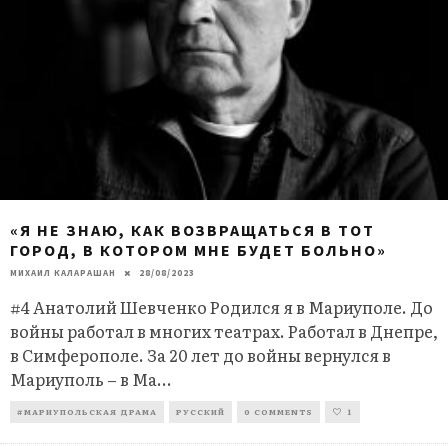
«Я НЕ ЗНАЮ, КАК ВОЗВРАЩАТЬСЯ В ТОТ
ГОРОД, В КОТОРОМ МНЕ БУДЕТ БОЛЬНО»
МИХАИЛ КАЛАРАШАН
28/08/2023
#4 Анатолий Шевченко Родился я в Мариуполе. До
войны работал в многих театрах. Работал в Днепре,
в Симферополе. За 20 лет до войны вернулся в
Мариуполь – в Ма
...
#МАРИУПОЛЬСКАЯ ДРАМА
РУССКИЙ
0 COMMENTS
1