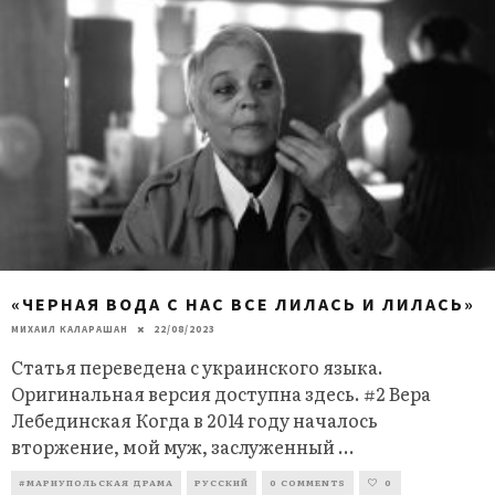
«ЧЕРНАЯ ВОДА С НАС ВСЕ ЛИЛАСЬ И ЛИЛАСЬ»
МИХАИЛ КАЛАРАШАН
22/08/2023
Статья переведена с украинского языка.
Оригинальная версия доступна здесь. #2 Вера
Лебединская Когда в 2014 году началось
вторжение, мой муж, заслуженный
...
#МАРИУПОЛЬСКАЯ ДРАМА
РУССКИЙ
0 COMMENTS
0