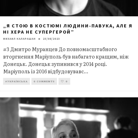
„Я СТОЮ В КОСТЮМІ ЛЮДИНИ-ПАВУКА, АЛЕ Я
НІ ХЕРА НЕ СУПЕРГЕРОЙ”
МИХАИЛ КАЛАРАШАН
23/08/2023
#3 Дмитро Муранцев До повномасштабного
вторгнення Маріуполь був набагато кращим, ніж
Донецьк. Донецьк зупинився у 2014 році.
Маріуполь із 2016 відбудовувавс
...
#УКРАЇНСЬКА
0 COMMENTS
0