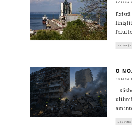
POLINA 
Există
liniști
felul 
#POVEȘT
O NO
POLINA 
Război
ultimi
am inte
DESTINE