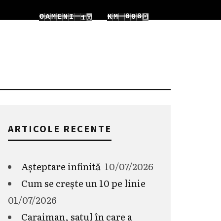
1
7
0
0
O
A
M
E
N
I
1
K
M
1
2
8
1
1
2
2
ARTICOLE RECENTE
Așteptare infinită
10/07/2026
Cum se crește un 10 pe linie
01/07/2026
Caraiman, satul în care a