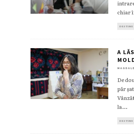
intrar
chiar î
DESTINE
A LĂ
MOL
MAGDAL
De dou
păr șa
Vânzăt
la
...
DESTINE