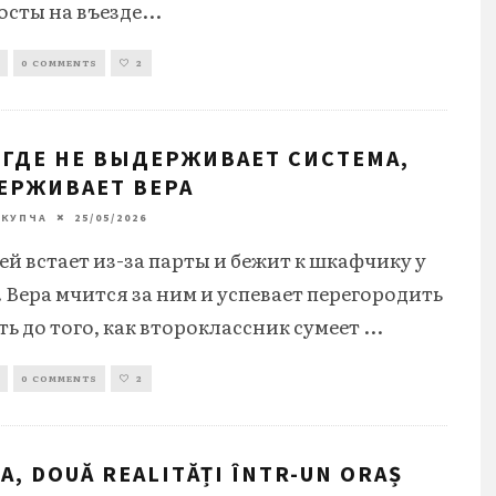
осты на въезде
...
0 COMMENTS
2
 ГДЕ НЕ ВЫДЕРЖИВАЕТ СИСТЕМА,
ЕРЖИВАЕТ ВЕРА
 КУПЧА
25/05/2026
й встает из-за парты и бежит к шкафчику у
 Вера мчится за ним и успевает перегородить
ть до того, как второклассник сумеет
...
0 COMMENTS
2
A, DOUĂ REALITĂȚI ÎNTR-UN ORAȘ