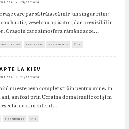
CUPCEA
25/05/2026
 orașe care par să trăiască într-un singur ritm:
t sau haotic, vesel sau apăsător, dar previzibil în
lor. Orașe în care atmosfera rămâne acee
...
IDINUCRAINA
REPORTAJE
0 COMMENTS
6
APTE LA KIEV
CUPCEA
21/05/2026
ul nu este ceva complet străin pentru mine. În
i ani, am fost prin Ucraina de mai multe ori și m-
rsectat cu el în diferit
...
0 COMMENTS
5