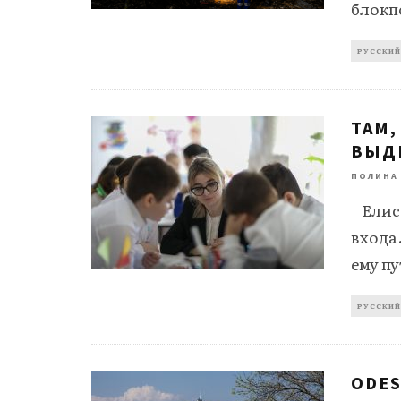
блокп
РУССКИЙ
ТАМ,
ВЫД
ПОЛИНА
Елисе
входа.
ему пу
РУССКИЙ
ODES