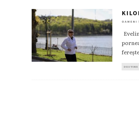
KILO
OAMENI 
Evelin
porneas
ferește
DESTINE