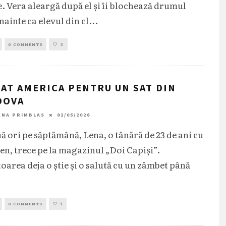
e. Vera aleargă după el și îi blochează drumul
nainte ca elevul din cl
...
0 COMMENTS
5
SAT AMERICA PENTRU UN SAT DIN
DOVA
ENA PRIMBLAS
01/05/2026
ă ori pe săptămână, Lena, o tânără de 23 de ani cu
ten, trece pe la magazinul „Doi Capiși”.
oarea deja o știe și o salută cu un zâmbet până
0 COMMENTS
1