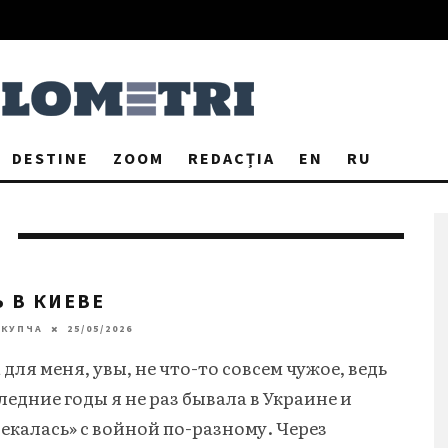
DESTINE
ZOOM
REDACȚIA
EN
RU
 В КИЕВЕ
 КУПЧА
25/05/2026
для меня, увы, не что-то совсем чужое, ведь
ледние годы я не раз бывала в Украине и
секалась» с войной по-разному. Через