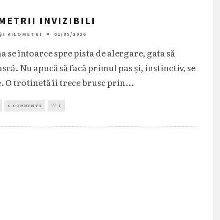
METRII INVIZIBILI
ȘI KILOMETRI
01/05/2026
a se întoarce spre pista de alergare, gata să
că. Nu apucă să facă primul pas și, instinctiv, se
. O trotinetă îi trece brusc prin
...
0 COMMENTS
1