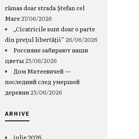
rămas doar strada Ștefan cel
Mare
27/06/2026
„Cicatricile sunt doar o parte
din prețul libertății”
26/06/2026
Россияне забирают наши
цветы
25/06/2026
Дом Матеевичей —
последний след умершей
деревни
25/06/2026
ARHIVE
iulie 2026