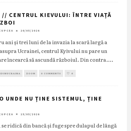
 // CENTRUL KIEVULUI: ÎNTRE VIAȚĂ
ĂZBOI
CUPCEA
20/05/2026
u ani și trei luni de la invazia la scară largă a
 asupra Ucrainei, centrul Kyivului nu pare un
are încearcă să ascundă războiul. Din contra.
...
IDINUCRAINA
ZOOM
0 COMMENTS
6
O UNDE NU ȚINE SISTEMUL, ȚINE
CUPCEA
15/05/2026
 se ridică din bancă și fuge spre dulapul de lângă