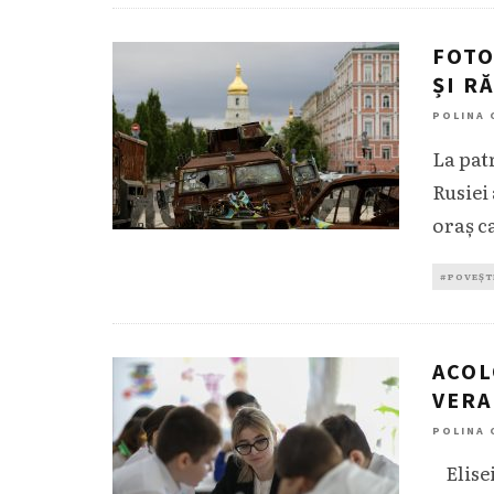
FOTO
ȘI R
POLINA 
La patr
Rusiei
oraș c
#POVEȘT
ACOL
VERA
POLINA 
Elisei