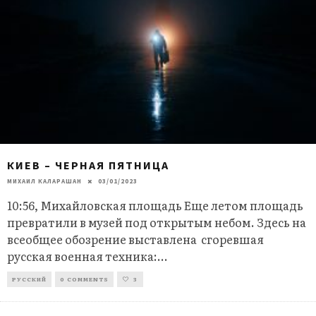
КИЕВ – ЧЕРНАЯ ПЯТНИЦА
МИХАИЛ КАЛАРАШАН
03/01/2023
10:56, Михайловская площадь Еще летом площадь
превратили в музей под открытым небом. Здесь на
всеобщее обозрение выставлена сгоревшая
русская военная техника:
...
РУССКИЙ
0 COMMENTS
3