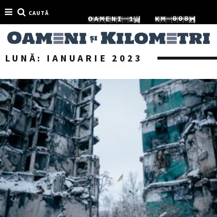
CAUTĂ
1
2
0
0
9
O
A
M
E
N
I
1
K
M
2
3
1
1
0
2
LUNĂ:
IANUARIE 2023