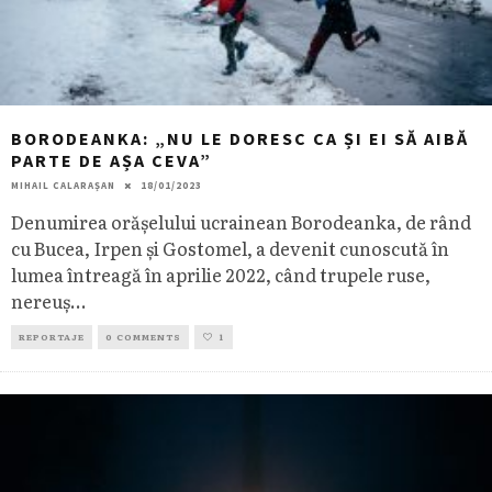
BORODEANKA: „NU LE DORESC CA ȘI EI SĂ AIBĂ
PARTE DE AȘA CEVA”
MIHAIL CALARAȘAN
18/01/2023
Denumirea orășelului ucrainean Borodeanka, de rând
cu Bucea, Irpen și Gostomel, a devenit cunoscută în
lumea întreagă în aprilie 2022, când trupele ruse,
nereuș
...
REPORTAJE
0 COMMENTS
1