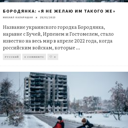
БОРОДЯНКА: «Я НЕ ЖЕЛАЮ ИМ ТАКОГО ЖЕ»
МИХАИЛ КАЛАРАШАН
25/01/2023
Название украинского городка Бородянка,
наравне с Бучей, Ирпенем и Гостомелем, стало
известно на весь мир в апреле 2022 года, когда
российским войскам, которые
...
РУССКИЙ
0 COMMENTS
0