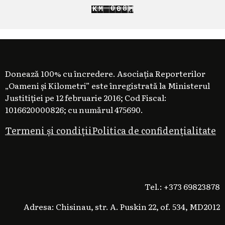
2
0
9
K
M
0
3
1
0
1
Donează 100% cu încredere. Asociația Reporterilor
„Oameni și Kilometri” este înregistrată la Ministerul
Justitiției pe 12 februarie 2016; Cod Fiscal:
1016620000826; cu numărul 475690.
Termeni și condiții
Politica de confidențialitate
Tel.: +373 69823878
Adresa: Chisinau, str. A. Puskin 22, of. 534, MD2012