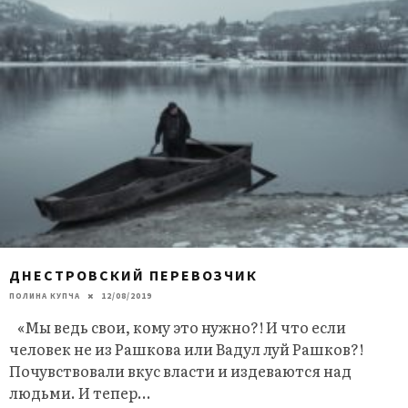
ДНЕСТРОВСКИЙ ПЕРЕВОЗЧИК
ПОЛИНА КУПЧА
12/08/2019
«Мы ведь свои, кому это нужно?! И что если
человек не из Рашкова или Вадул луй Рашков?!
Почувствовали вкус власти и издеваются над
людьми. И тепер
...