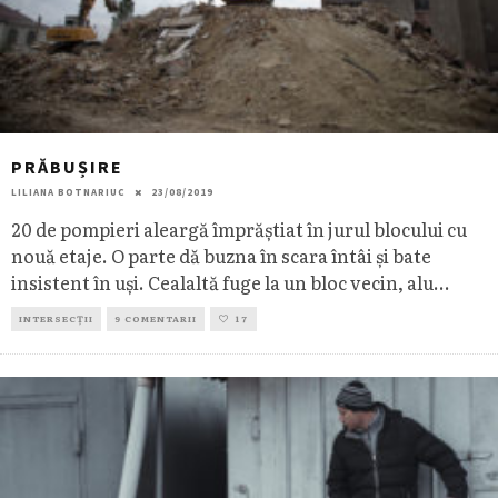
PRĂBUȘIRE
LILIANA BOTNARIUC
23/08/2019
20 de pompieri aleargă împrăștiat în jurul blocului cu
nouă etaje. O parte dă buzna în scara întâi și bate
insistent în uși. Cealaltă fuge la un bloc vecin, alu
...
INTERSECȚII
9 COMENTARII
17