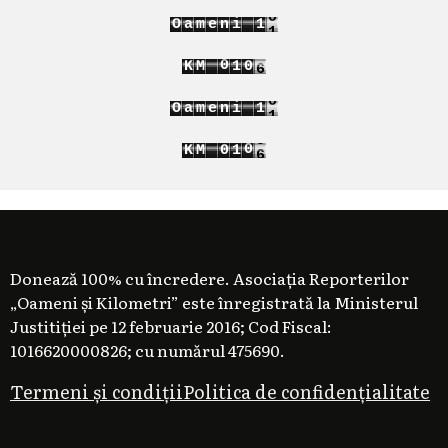
2
O
a
m
e
n
i
1
3
2
9
1
0
K
M
1
0
2
1
2
2
O
a
m
e
n
i
1
3
2
1
9
K
M
0
1
2
0
1
2
Donează 100% cu încredere. Asociația Reporterilor
„Oameni și Kilometri” este înregistrată la Ministerul
Justitiției pe 12 februarie 2016; Cod Fiscal:
1016620000826; cu numărul 475690.
Termeni și condiții
Politica de confidențialitate