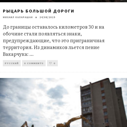
РЫЦАРЬ БОЛЬШОЙ ДОРОГИ
МИХАИЛ КАЛАРАШАН
24/08/2019
До границы оставалось километров 30 и на
обочине стали появляться знаки,
предупреждающие, что это приграничная
территория. Из динамиков льется пение
Вакарчука:
...
РУССКИЙ
0 COMMENTS
0