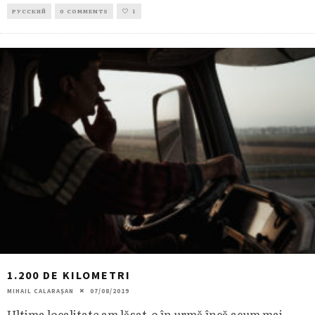
РУССКИЙ
0 COMMENTS
1
1.200 DE KILOMETRI
MIHAIL CALARAȘAN
07/08/2019
Ultima localitate am lăsat-o în urmă încă acum mai