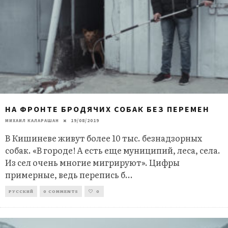
НА ФРОНТЕ БРОДЯЧИХ СОБАК БЕЗ ПЕРЕМЕН
МИХАИЛ КАЛАРАШАН
19/08/2019
В Кишиневе живут более 10 тыс. безнадзорных
собак. «В городе! А есть еще муниципий, леса, села.
Из сел очень многие мигрируют». Цифры
примерные, ведь перепись б
...
РУССКИЙ
0 COMMENTS
0