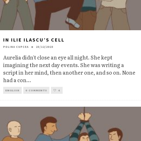
IN ILIE ILASCU’S CELL
POLINA CUPCEA
23/12/2023
Aurelia didn't close an eye all night. She kept
imagining the next day events. She was writing a
script in her mind, then another one, and so on. None
had a con
...
ENGLISH
0 COMMENTS
4