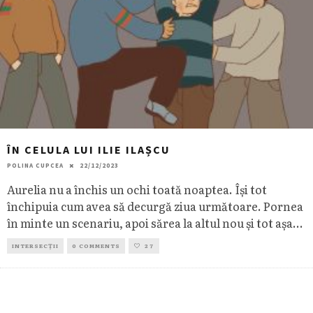
ÎN CELULA LUI ILIE ILAȘCU
POLINA CUPCEA
22/12/2023
Aurelia nu a închis un ochi toată noaptea. Își tot
închipuia cum avea să decurgă ziua următoare. Pornea
în minte un scenariu, apoi sărea la altul nou și tot așa
...
INTERSECȚII
0 COMMENTS
27