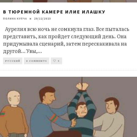
В ТЮРЕМНОЙ КАМЕРЕ ИЛИЕ ИЛАШКУ
ПОЛИНА КУПЧА
29/12/2023
Аурелия всю ночь не сомкнула глаз. Все пыталась
представить, как пройдет следующий день. Она
придумывала сценарий, затем перескакивала на
другой… Увы,
...
РУССКИЙ
0 COMMENTS
5