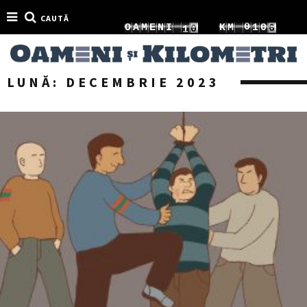
CAUTĂ
6
1
0
O
A
M
E
N
I
1
K
M
1
1
7
2
1
2
2
2
LUNĂ:
DECEMBRIE 2023