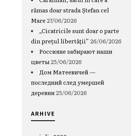
rămas doar strada Ștefan cel
Mare
27/06/2026
„Cicatricile sunt doar o parte
din prețul libertății”
26/06/2026
Россияне забирают наши
цветы
25/06/2026
Дом Матеевичей —
последний след умершей
деревни
25/06/2026
ARHIVE